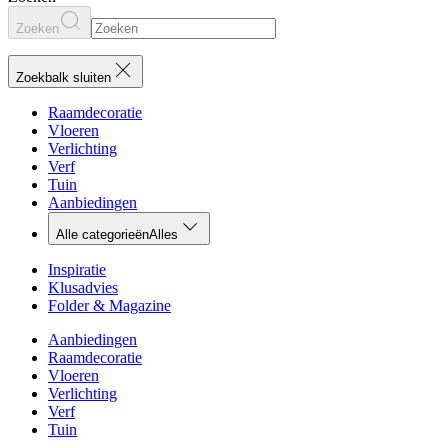
Zoeken
Zoekbalk sluiten
Raamdecoratie
Vloeren
Verlichting
Verf
Tuin
Aanbiedingen
Alle categorieën
Alles
Inspiratie
Klusadvies
Folder & Magazine
Aanbiedingen
Raamdecoratie
Vloeren
Verlichting
Verf
Tuin