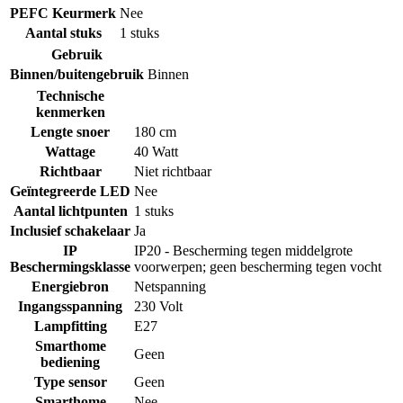
PEFC Keurmerk
Nee
Aantal stuks
1 stuks
Gebruik
Binnen/buitengebruik
Binnen
Technische
kenmerken
Lengte snoer
180 cm
Wattage
40 Watt
Richtbaar
Niet richtbaar
Geïntegreerde LED
Nee
Aantal lichtpunten
1 stuks
Inclusief schakelaar
Ja
IP
IP20 - Bescherming tegen middelgrote
Beschermingsklasse
voorwerpen; geen bescherming tegen vocht
Energiebron
Netspanning
Ingangsspanning
230 Volt
Lampfitting
E27
Smarthome
Geen
bediening
Type sensor
Geen
Smarthome
Nee