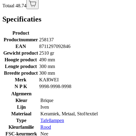
Totaal 48.74
Specificaties
Product
Productnummer
258137
EAN
8711297092846
Gewicht product
2510 gr
Hoogte product
490 mm
Lengte product
300 mm
Breedte product
300 mm
Merk
KARWEI
N P K
9998-9998-9998
Algemeen
Kleur
Brique
Lijn
Iven
Materiaal
Keramiek
,
Metaal
,
Stof/textiel
Type
Tafellampen
Kleurfamilie
Rood
FSC-keurmerk
Nee