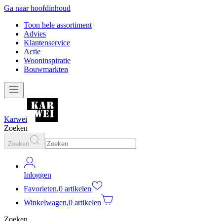
Ga naar hoofdinhoud
Toon hele assortiment
Advies
Klantenservice
Actie
Wooninspiratie
Bouwmarkten
Karwei
Zoeken
Zoeken
Inloggen
Favorieten
,
0 artikelen
Winkelwagen
,
0 artikelen
Zoeken