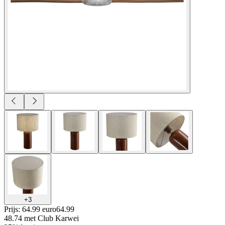
+
3
Prijs: 64.99 euro
64
.
99
48.74
met Club Karwei