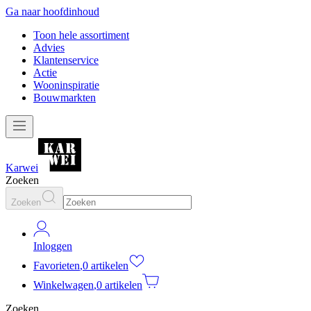
Ga naar hoofdinhoud
Toon hele assortiment
Advies
Klantenservice
Actie
Wooninspiratie
Bouwmarkten
Karwei
Zoeken
Zoeken
Inloggen
Favorieten
,
0 artikelen
Winkelwagen
,
0 artikelen
Zoeken