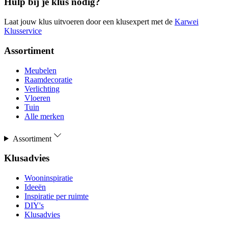
Hulp bij je klus nodig?
Laat jouw klus uitvoeren door een klusexpert met de
Karwei
Klusservice
Assortiment
Meubelen
Raamdecoratie
Verlichting
Vloeren
Tuin
Alle merken
Assortiment
Klusadvies
Wooninspiratie
Ideeën
Inspiratie per ruimte
DIY's
Klusadvies