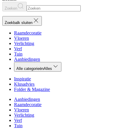
Zoeken
Zoekbalk sluiten
Raamdecoratie
Vloeren
Verlichting
Verf
Tuin
Aanbiedingen
Alle categorieën
Alles
Inspiratie
Klusadvies
Folder & Magazine
Aanbiedingen
Raamdecoratie
Vloeren
Verlichting
Verf
Tuin