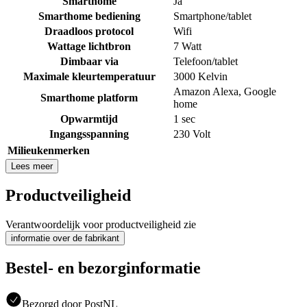
Smarthome
Ja
Smarthome bediening
Smartphone/tablet
Draadloos protocol
Wifi
Wattage lichtbron
7 Watt
Dimbaar via
Telefoon/tablet
Maximale kleurtemperatuur
3000 Kelvin
Amazon Alexa
,
Google
Smarthome platform
home
Opwarmtijd
1 sec
Ingangsspanning
230 Volt
Milieukenmerken
Lees meer
Productveiligheid
Verantwoordelijk voor productveiligheid zie
informatie over de fabrikant
Bestel- en bezorginformatie
Bezorgd door PostNL