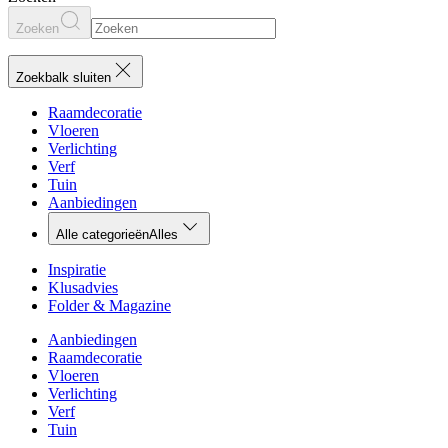
Zoeken
Zoekbalk sluiten
Raamdecoratie
Vloeren
Verlichting
Verf
Tuin
Aanbiedingen
Alle categorieën
Alles
Inspiratie
Klusadvies
Folder & Magazine
Aanbiedingen
Raamdecoratie
Vloeren
Verlichting
Verf
Tuin