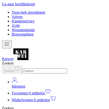
Ga naar hoofdinhoud
Toon hele assortiment
Advies
Klantenservice
Actie
Wooninspiratie
Bouwmarkten
Karwei
Zoeken
Zoeken
Inloggen
Favorieten
,
0 artikelen
Winkelwagen
,
0 artikelen
Zoeken