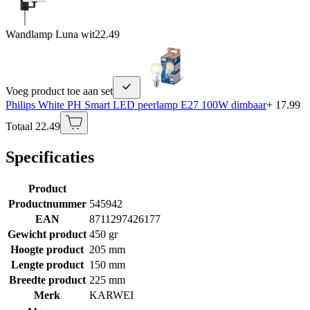
Wandlamp Luna wit
22.49
Voeg product toe aan set
Philips White PH Smart LED peerlamp E27 100W dimbaar
+ 17.99
Totaal 22.49
Specificaties
Product
Productnummer
545942
EAN
8711297426177
Gewicht product
450 gr
Hoogte product
205 mm
Lengte product
150 mm
Breedte product
225 mm
Merk
KARWEI