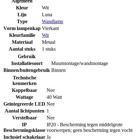
Algemeen
Kleur
Wit
Lijn
Luna
Type
Wandlamp
Vorm lampenkap
Vierkant
Kleurfamilie
Wit
Materiaal
Metaal
Aantal stuks
1 stuks
Gebruik
Installatiesoort
Muurmontage/wandmontage
Binnen/buitengebruik
Binnen
Technische
kenmerken
Koppelbaar
Nee
Wattage
40 Watt
Geïntegreerde LED
Nee
Aantal lichtpunten
1
Verstelbaar
Nee
IP
IP20 - Bescherming tegen middelgrote
Beschermingsklasse
voorwerpen; geen bescherming tegen vocht
Inclusief schakelaar
Ja