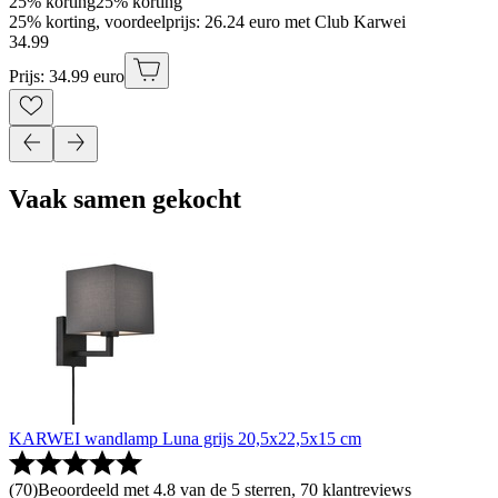
25% korting
25% korting
25% korting, voordeelprijs: 26.24 euro met Club Karwei
34
.
99
Prijs: 34.99 euro
Vaak samen gekocht
KARWEI wandlamp Luna grijs 20,5x22,5x15 cm
(
70
)
Beoordeeld met 4.8 van de 5 sterren, 70 klantreviews