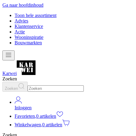
Ga naar hoofdinhoud
Toon hele assortiment
Advies
Klantenservice
Actie
Wooninspiratie
Bouwmarkten
Karwei
Zoeken
Zoeken
Inloggen
Favorieten
,
0 artikelen
Winkelwagen
,
0 artikelen
Zoeken