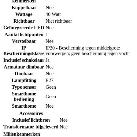
kenmerken
Koppelbaar
Nee
Wattage
40 Watt
Richtbaar
Niet richtbaar
Geïntegreerde LED
Nee
Aantal lichtpunten
1
Verstelbaar
Nee
IP
IP20 - Bescherming tegen middelgrote
Beschermingsklasse
voorwerpen; geen bescherming tegen vocht
Inclusief schakelaar
Ja
Armatuur dimbaar
Nee
Dimbaar
Nee
Lampfitting
E27
Type sensor
Geen
Smarthome
Geen
bediening
Smarthome
Nee
Accessoires
Inclusief lichtbron
Nee
Transformator bijgeleverd
Nee
Milieukenmerken