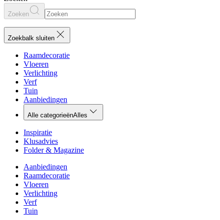
Zoeken
Zoekbalk sluiten
Raamdecoratie
Vloeren
Verlichting
Verf
Tuin
Aanbiedingen
Alle categorieën
Alles
Inspiratie
Klusadvies
Folder & Magazine
Aanbiedingen
Raamdecoratie
Vloeren
Verlichting
Verf
Tuin