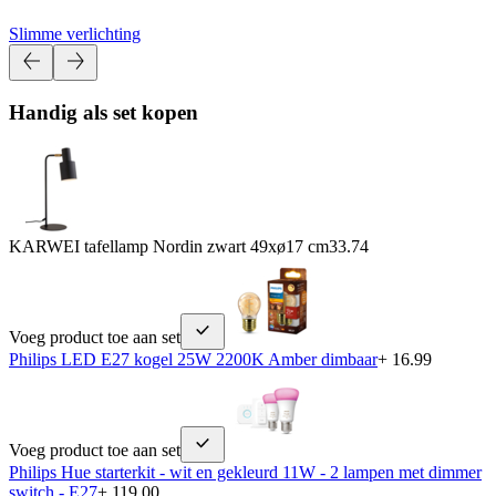
Slimme verlichting
Handig als set kopen
KARWEI tafellamp Nordin zwart 49xø17 cm
33.74
Voeg product toe aan set
Philips LED E27 kogel 25W 2200K Amber dimbaar
+ 16.99
Voeg product toe aan set
Philips Hue starterkit - wit en gekleurd 11W - 2 lampen met dimmer
switch - E27
+ 119.00