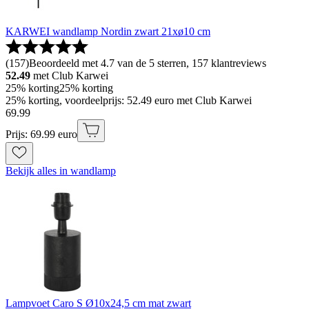
KARWEI wandlamp Nordin zwart 21xø10 cm
(
157
)
Beoordeeld met 4.7 van de 5 sterren, 157 klantreviews
52.49
met Club Karwei
25% korting
25% korting
25% korting, voordeelprijs: 52.49 euro met Club Karwei
69
.
99
Prijs: 69.99 euro
Bekijk alles in wandlamp
Lampvoet Caro S Ø10x24,5 cm mat zwart