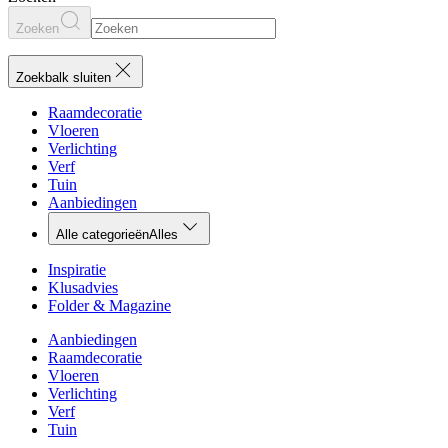
Zoeken
Zoekbalk sluiten
Raamdecoratie
Vloeren
Verlichting
Verf
Tuin
Aanbiedingen
Alle categorieën
Alles
Inspiratie
Klusadvies
Folder & Magazine
Aanbiedingen
Raamdecoratie
Vloeren
Verlichting
Verf
Tuin