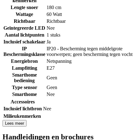
kenmerken
Lengte snoer
180 cm
Wattage
60 Watt
Richtbaar
Richtbaar
Geïntegreerde LED
Nee
Aantal lichtpunten
1 stuks
Inclusief schakelaar
Ja
IP
IP20 - Bescherming tegen middelgrote
Beschermingsklasse
voorwerpen; geen bescherming tegen vocht
Energiebron
Netspanning
Lampfitting
E27
Smarthome
Geen
bediening
Type sensor
Geen
Smarthome
Nee
Accessoires
Inclusief lichtbron
Nee
Milieukenmerken
Lees meer
Handleidingen en brochures