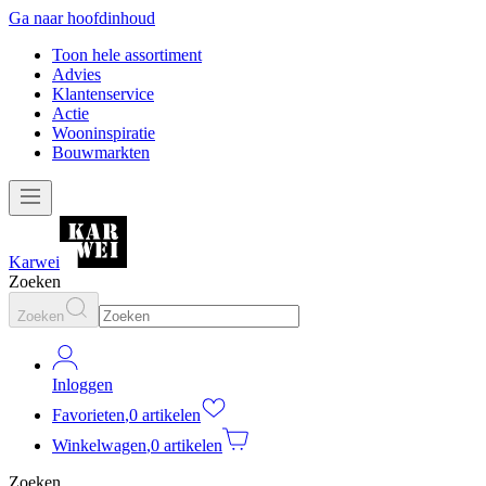
Ga naar hoofdinhoud
Toon hele assortiment
Advies
Klantenservice
Actie
Wooninspiratie
Bouwmarkten
Karwei
Zoeken
Zoeken
Inloggen
Favorieten
,
0 artikelen
Winkelwagen
,
0 artikelen
Zoeken