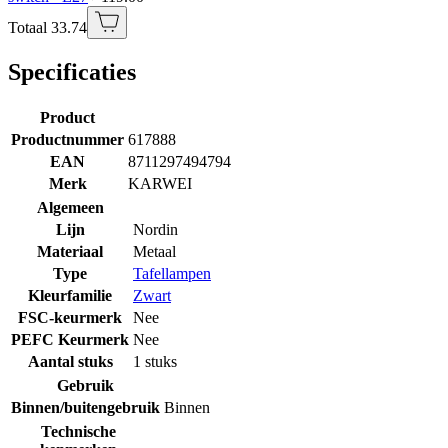
Totaal 33.74
Specificaties
Product
Productnummer
617888
EAN
8711297494794
Merk
KARWEI
Algemeen
Lijn
Nordin
Materiaal
Metaal
Type
Tafellampen
Kleurfamilie
Zwart
FSC-keurmerk
Nee
PEFC Keurmerk
Nee
Aantal stuks
1 stuks
Gebruik
Binnen/buitengebruik
Binnen
Technische