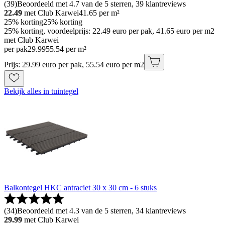
(
39
)
Beoordeeld met 4.7 van de 5 sterren, 39 klantreviews
22.49
met Club Karwei
41.65
per m²
25% korting
25% korting
25% korting, voordeelprijs: 22.49 euro per pak, 41.65 euro per m2
met Club Karwei
per pak
29
.
99
55.54 per m²
Prijs: 29.99 euro per pak, 55.54 euro per m2
Bekijk alles in tuintegel
Balkontegel HKC antraciet 30 x 30 cm - 6 stuks
(
34
)
Beoordeeld met 4.3 van de 5 sterren, 34 klantreviews
29.99
met Club Karwei