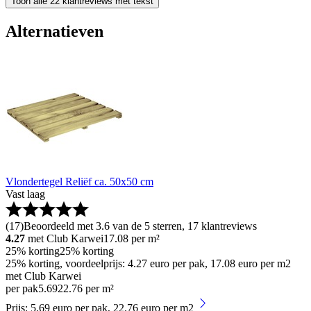
Toon alle 22 klantreviews met tekst
Alternatieven
Vlondertegel Reliëf ca. 50x50 cm
Vast laag
(
17
)
Beoordeeld met 3.6 van de 5 sterren, 17 klantreviews
4.27
met Club Karwei
17.08
per m²
25% korting
25% korting
25% korting, voordeelprijs: 4.27 euro per pak, 17.08 euro per m2
met Club Karwei
per pak
5
.
69
22.76 per m²
Prijs: 5.69 euro per pak, 22.76 euro per m2