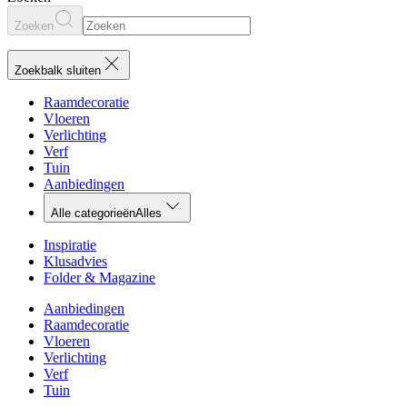
Zoeken
Zoekbalk sluiten
Raamdecoratie
Vloeren
Verlichting
Verf
Tuin
Aanbiedingen
Alle categorieën
Alles
Inspiratie
Klusadvies
Folder & Magazine
Aanbiedingen
Raamdecoratie
Vloeren
Verlichting
Verf
Tuin