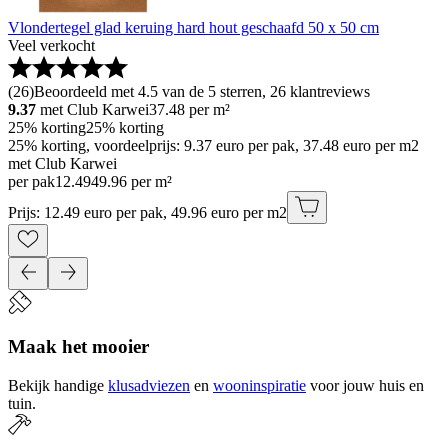
Vlondertegel glad keruing hard hout geschaafd 50 x 50 cm
Veel verkocht
(
26
)
Beoordeeld met 4.5 van de 5 sterren, 26 klantreviews
9.37
met Club Karwei
37.48
per m²
25% korting
25% korting
25% korting, voordeelprijs: 9.37 euro per pak, 37.48 euro per m2
met Club Karwei
per pak
12
.
49
49.96 per m²
Prijs: 12.49 euro per pak, 49.96 euro per m2
Maak het mooier
Bekijk handige
klusadviezen
en
wooninspiratie
voor jouw huis en
tuin.