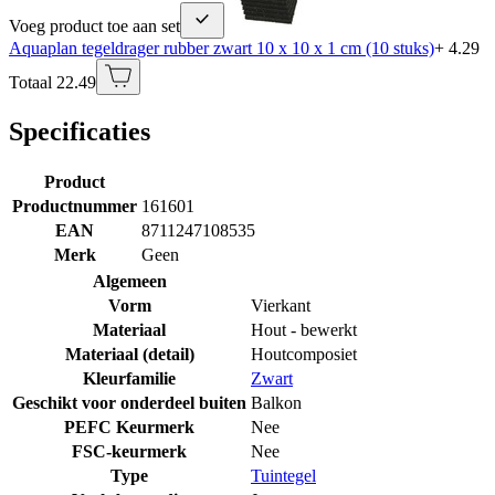
Voeg product toe aan set
Aquaplan tegeldrager rubber zwart 10 x 10 x 1 cm (10 stuks)
+ 4.29
Totaal 22.49
Specificaties
Product
Productnummer
161601
EAN
8711247108535
Merk
Geen
Algemeen
Vorm
Vierkant
Materiaal
Hout - bewerkt
Materiaal (detail)
Houtcomposiet
Kleurfamilie
Zwart
Geschikt voor onderdeel buiten
Balkon
PEFC Keurmerk
Nee
FSC-keurmerk
Nee
Type
Tuintegel