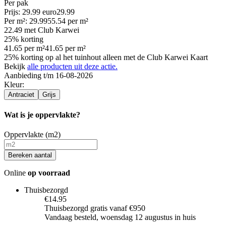
Per
pak
Prijs: 29.99 euro
29
.
99
Per
m²
:
29.99
55.54
per
m²
22.49
met Club Karwei
25% korting
41.65
per
m²
41.65
per
m²
25% korting op al het tuinhout alleen met de Club Karwei Kaart
Bekijk
alle producten uit deze actie.
Aanbieding t/m 16-08-2026
Kleur
:
Antraciet
Grijs
Wat is je oppervlakte?
Oppervlakte (m2)
Bereken aantal
Online
op voorraad
Thuisbezorgd
€14.95
Thuisbezorgd gratis vanaf €950
Vandaag besteld, woensdag 12 augustus in huis