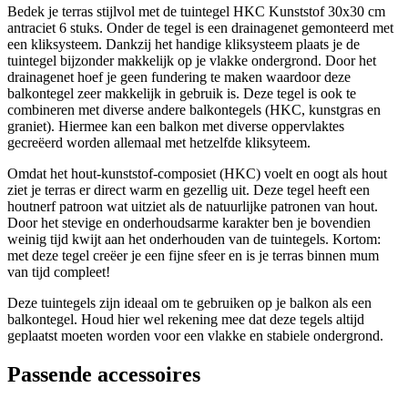
Bedek je terras stijlvol met de tuintegel HKC Kunststof 30x30 cm
antraciet 6 stuks. Onder de tegel is een drainagenet gemonteerd met
een kliksysteem. Dankzij het handige kliksysteem plaats je de
tuintegel bijzonder makkelijk op je vlakke ondergrond. Door het
drainagenet hoef je geen fundering te maken waardoor deze
balkontegel zeer makkelijk in gebruik is. Deze tegel is ook te
combineren met diverse andere balkontegels (HKC, kunstgras en
graniet). Hiermee kan een balkon met diverse oppervlaktes
gecreëerd worden allemaal met hetzelfde kliksyteem.
Omdat het hout-kunststof-composiet (HKC) voelt en oogt als hout
ziet je terras er direct warm en gezellig uit. Deze tegel heeft een
houtnerf patroon wat uitziet als de natuurlijke patronen van hout.
Door het stevige en onderhoudsarme karakter ben je bovendien
weinig tijd kwijt aan het onderhouden van de tuintegels. Kortom:
met deze tegel creëer je een fijne sfeer en is je terras binnen mum
van tijd compleet!
Deze tuintegels zijn ideaal om te gebruiken op je balkon als een
balkontegel. Houd hier wel rekening mee dat deze tegels altijd
geplaatst moeten worden voor een vlakke en stabiele ondergrond.
Passende accessoires