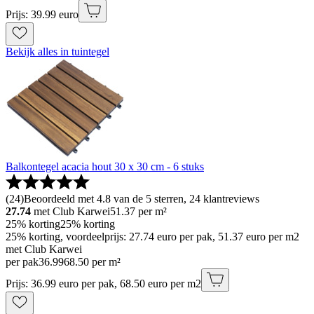
Prijs: 39.99 euro
Bekijk alles in tuintegel
Balkontegel acacia hout 30 x 30 cm - 6 stuks
(
24
)
Beoordeeld met 4.8 van de 5 sterren, 24 klantreviews
27.74
met Club Karwei
51.37
per m²
25% korting
25% korting
25% korting, voordeelprijs: 27.74 euro per pak, 51.37 euro per m2
met Club Karwei
per pak
36
.
99
68.50 per m²
Prijs: 36.99 euro per pak, 68.50 euro per m2