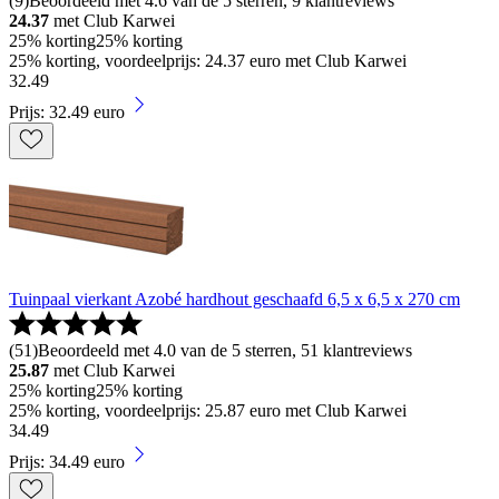
(
9
)
Beoordeeld met 4.6 van de 5 sterren, 9 klantreviews
24.37
met Club Karwei
25% korting
25% korting
25% korting, voordeelprijs: 24.37 euro met Club Karwei
32
.
49
Prijs: 32.49 euro
Tuinpaal vierkant Azobé hardhout geschaafd 6,5 x 6,5 x 270 cm
(
51
)
Beoordeeld met 4.0 van de 5 sterren, 51 klantreviews
25.87
met Club Karwei
25% korting
25% korting
25% korting, voordeelprijs: 25.87 euro met Club Karwei
34
.
49
Prijs: 34.49 euro