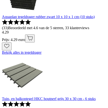
Aquaplan tegeldrager rubber zwart 10 x 10 x 1 cm (10 stuks)
(
33
)
Beoordeeld met 4.6 van de 5 sterren, 33 klantreviews
4
.
29
Prijs: 4.29 euro
Bekijk alles in tegeldrager
Tuin- en balkontegel HKC houtnerf grijs 30 x 30 cm - 6 stuks