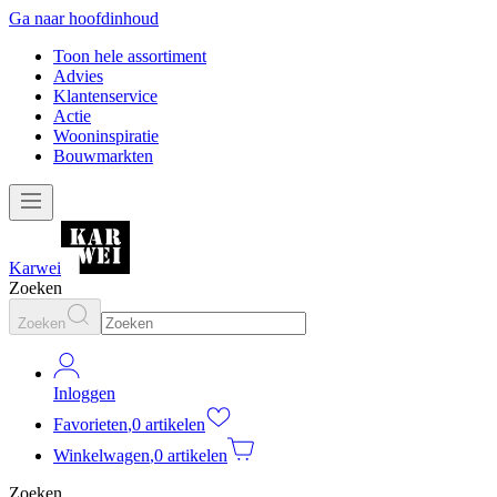
Ga naar hoofdinhoud
Toon hele assortiment
Advies
Klantenservice
Actie
Wooninspiratie
Bouwmarkten
Karwei
Zoeken
Zoeken
Inloggen
Favorieten
,
0 artikelen
Winkelwagen
,
0 artikelen
Zoeken