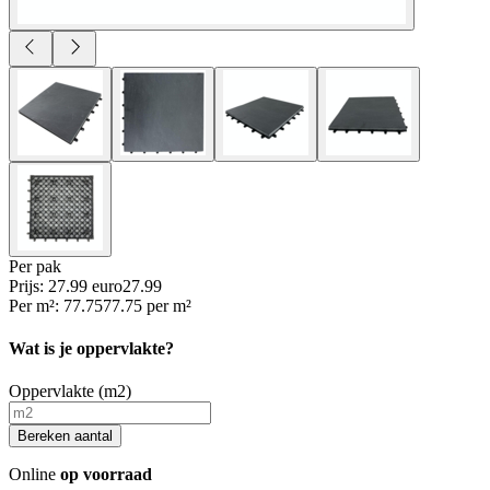
Per
pak
Prijs: 27.99 euro
27
.
99
Per
m²
:
77.75
77.75
per
m²
Wat is je oppervlakte?
Oppervlakte (m2)
Bereken aantal
Online
op voorraad