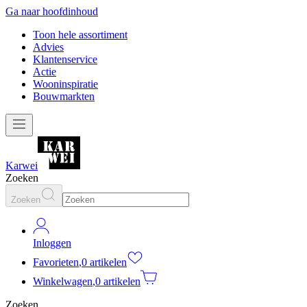
Ga naar hoofdinhoud
Toon hele assortiment
Advies
Klantenservice
Actie
Wooninspiratie
Bouwmarkten
Karwei
Zoeken
Zoeken
Inloggen
Favorieten
,
0 artikelen
Winkelwagen
,
0 artikelen
Zoeken