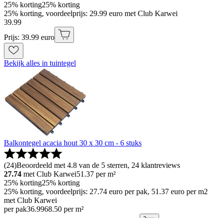
25% korting
25% korting
25% korting, voordeelprijs: 29.99 euro met Club Karwei
39
.
99
Prijs: 39.99 euro
Bekijk alles in tuintegel
Balkontegel acacia hout 30 x 30 cm - 6 stuks
(
24
)
Beoordeeld met 4.8 van de 5 sterren, 24 klantreviews
27.74
met Club Karwei
51.37
per m²
25% korting
25% korting
25% korting, voordeelprijs: 27.74 euro per pak, 51.37 euro per m2
met Club Karwei
per pak
36
.
99
68.50 per m²