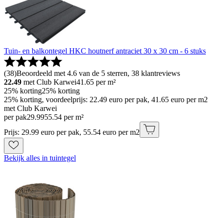
Tuin- en balkontegel HKC houtnerf antraciet 30 x 30 cm - 6 stuks
(
38
)
Beoordeeld met 4.6 van de 5 sterren, 38 klantreviews
22.49
met Club Karwei
41.65
per m²
25% korting
25% korting
25% korting, voordeelprijs: 22.49 euro per pak, 41.65 euro per m2
met Club Karwei
per pak
29
.
99
55.54 per m²
Prijs: 29.99 euro per pak, 55.54 euro per m2
Bekijk alles in tuintegel