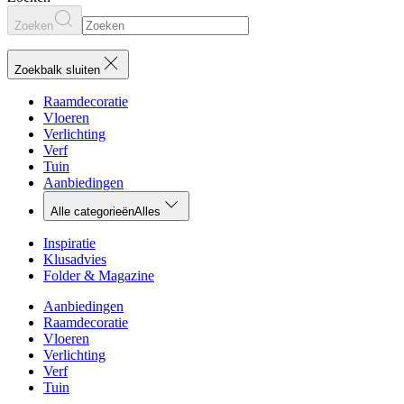
Zoeken
Zoekbalk sluiten
Raamdecoratie
Vloeren
Verlichting
Verf
Tuin
Aanbiedingen
Alle categorieën
Alles
Inspiratie
Klusadvies
Folder & Magazine
Aanbiedingen
Raamdecoratie
Vloeren
Verlichting
Verf
Tuin