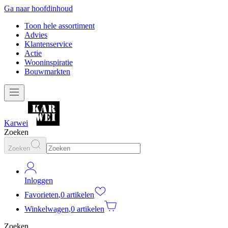
Ga naar hoofdinhoud
Toon hele assortiment
Advies
Klantenservice
Actie
Wooninspiratie
Bouwmarkten
Karwei
Zoeken
Zoeken
Inloggen
Favorieten
,
0 artikelen
Winkelwagen
,
0 artikelen
Zoeken