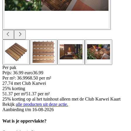
Per
pak
Prijs: 36.99 euro
36
.
99
Per
m²
:
36.99
68.50
per
m²
27.74
met Club Karwei
25% korting
51.37
per
m²
51.37
per
m²
25% korting op al het tuinhout alleen met de Club Karwei Kaart
Bekijk
alle producten uit deze actie.
Aanbieding t/m 16-08-2026
Wat is je oppervlakte?