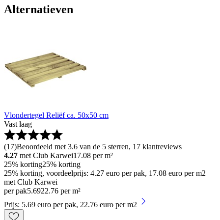
Alternatieven
Vlondertegel Reliëf ca. 50x50 cm
Vast laag
(
17
)
Beoordeeld met 3.6 van de 5 sterren, 17 klantreviews
4.27
met Club Karwei
17.08
per m²
25% korting
25% korting
25% korting, voordeelprijs: 4.27 euro per pak, 17.08 euro per m2
met Club Karwei
per pak
5
.
69
22.76 per m²
Prijs: 5.69 euro per pak, 22.76 euro per m2