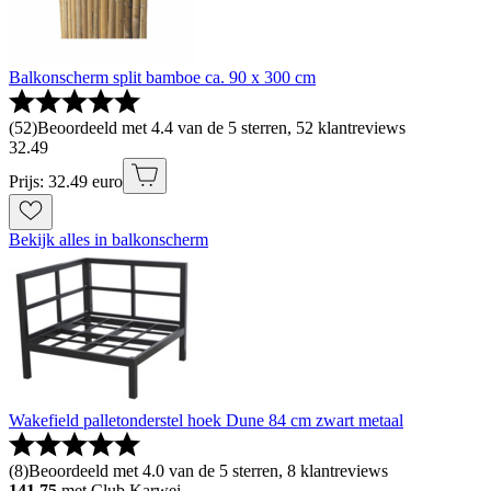
Balkonscherm split bamboe ca. 90 x 300 cm
(
52
)
Beoordeeld met 4.4 van de 5 sterren, 52 klantreviews
32
.
49
Prijs: 32.49 euro
Bekijk alles in balkonscherm
Wakefield palletonderstel hoek Dune 84 cm zwart metaal
(
8
)
Beoordeeld met 4.0 van de 5 sterren, 8 klantreviews
141.75
met Club Karwei