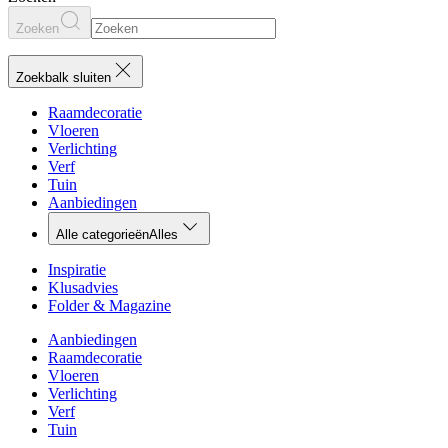
Zoeken
Zoekbalk sluiten
Raamdecoratie
Vloeren
Verlichting
Verf
Tuin
Aanbiedingen
Alle categorieën
Alles
Inspiratie
Klusadvies
Folder & Magazine
Aanbiedingen
Raamdecoratie
Vloeren
Verlichting
Verf
Tuin