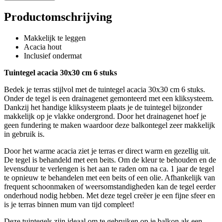
Productomschrijving
Makkelijk te leggen
Acacia hout
Inclusief ondermat
Tuintegel acacia 30x30 cm 6 stuks
Bedek je terras stijlvol met de tuintegel acacia 30x30 cm 6 stuks.
Onder de tegel is een drainagenet gemonteerd met een kliksysteem.
Dankzij het handige kliksysteem plaats je de tuintegel bijzonder
makkelijk op je vlakke ondergrond. Door het drainagenet hoef je
geen fundering te maken waardoor deze balkontegel zeer makkelijk
in gebruik is.
Door het warme acacia ziet je terras er direct warm en gezellig uit.
De tegel is behandeld met een beits. Om de kleur te behouden en de
levensduur te verlengen is het aan te raden om na ca. 1 jaar de tegel
te opnieuw te behandelen met een beits of een olie. Afhankelijk van
frequent schoonmaken of weersomstandigheden kan de tegel eerder
onderhoud nodig hebben. Met deze tegel creëer je een fijne sfeer en
is je terras binnen mum van tijd compleet!
Deze tuintegels zijn ideaal om te gebruiken op je balkon als een