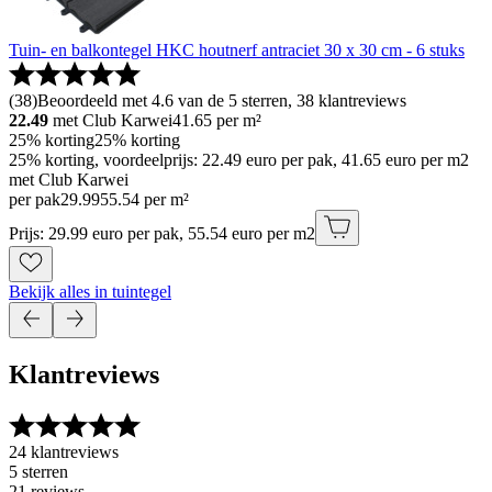
Tuin- en balkontegel HKC houtnerf antraciet 30 x 30 cm - 6 stuks
(
38
)
Beoordeeld met 4.6 van de 5 sterren, 38 klantreviews
22.49
met Club Karwei
41.65
per m²
25% korting
25% korting
25% korting, voordeelprijs: 22.49 euro per pak, 41.65 euro per m2
met Club Karwei
per pak
29
.
99
55.54 per m²
Prijs: 29.99 euro per pak, 55.54 euro per m2
Bekijk alles in tuintegel
Klantreviews
24 klantreviews
5 sterren
21 reviews