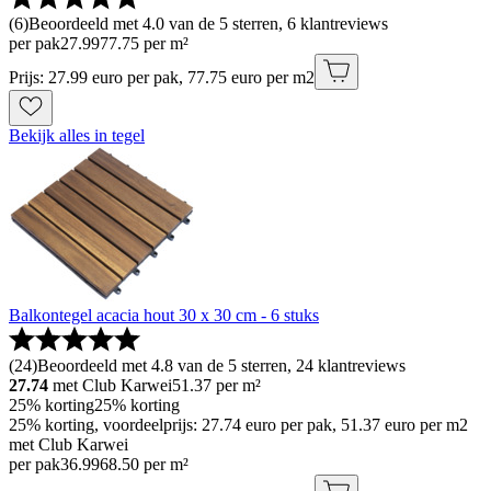
(
6
)
Beoordeeld met 4.0 van de 5 sterren, 6 klantreviews
per pak
27
.
99
77.75 per m²
Prijs: 27.99 euro per pak, 77.75 euro per m2
Bekijk alles in tegel
Balkontegel acacia hout 30 x 30 cm - 6 stuks
(
24
)
Beoordeeld met 4.8 van de 5 sterren, 24 klantreviews
27.74
met Club Karwei
51.37
per m²
25% korting
25% korting
25% korting, voordeelprijs: 27.74 euro per pak, 51.37 euro per m2
met Club Karwei
per pak
36
.
99
68.50 per m²