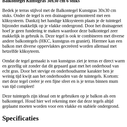
Balkontegel Kunstgras 30x30 cm 6 stuks
Bedek je terras stijlvol met de Balkontegel Kunstgras 30x30 cm
stuks. Onder de tegel is een drainagenet gemonteerd met een
kliksysteem. Dankzij het handige kliksysteem plaats je de tuintegel
bijzonder makkelijk op je vlakke ondergrond. Door het drainagenet
hoef je geen fundering te maken waardoor deze balkontegel zeer
makkelijk in gebruik is. Deze tegel is ook te combineren met diverse
andere balkontegels (HKC, kunstgras en graniet). Hiermee kan een
balkon met diverse oppervlaktes gecreëerd worden allemaal met
hetzelfde kliksyteem.
Omdat de tegel gemaakt is van kunstgras ziet je terras er direct warm
en gezellig uit zonder dat dit gepaard gaat met het onderhoud van
echt gras. Door het stevige en onderhoudsarme karakter ben je
weinig tijd kwijt aan het onderhouden van de tuintegels. Kortom:
met deze tegel creëer je een fijne sfeer en is je terras binnen mum
van tijd compleet!
Deze tuintegels zijn ideaal om te gebruiken op je balkon als een
balkontegel. Houd hier wel rekening mee dat deze tegels altijd
geplaatst moeten worden voor een vlakke en stabiele ondergrond.
Specificaties