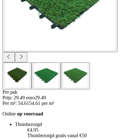
Per
pak
Prijs: 29.49 euro
29
.
49
Per
m²
:
54.61
54.61
per
m²
Online
op voorraad
Thuisbezorgd
€4.95
Thuisbezorgd gratis vanaf €50