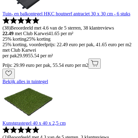
Tuin- en balkontegel HKC houtnerf antraciet 30 x 30 cm - 6 stuks
(
38
)
Beoordeeld met 4.6 van de 5 sterren, 38 klantreviews
22.49
met Club Karwei
41.65
per m²
25% korting
25% korting
25% korting, voordeelprijs: 22.49 euro per pak, 41.65 euro per m2
met Club Karwei
per pak
29
.
99
55.54 per m²
Prijs: 29.99 euro per pak, 55.54 euro per m2
Bekijk alles in tuintegel
Kunstgrastegel 40 x 40 x 2,5 cm
(
3
)
Beoordeeld met 4.3 van de 5 sterren, 3 klantreviews