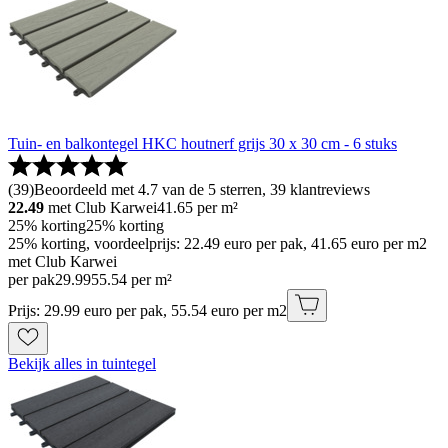
Tuin- en balkontegel HKC houtnerf grijs 30 x 30 cm - 6 stuks
(
39
)
Beoordeeld met 4.7 van de 5 sterren, 39 klantreviews
22.49
met Club Karwei
41.65
per m²
25% korting
25% korting
25% korting, voordeelprijs: 22.49 euro per pak, 41.65 euro per m2
met Club Karwei
per pak
29
.
99
55.54 per m²
Prijs: 29.99 euro per pak, 55.54 euro per m2
Bekijk alles in tuintegel