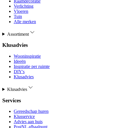
Raamdecoratie
Verlichting
Vloeren
Tuin
Alle merken
Assortiment
Klusadvies
Wooninspiratie
Ideeën
Inspiratie per ruimte
DIY's
Klusadvies
Klusadvies
Services
Gereedschap huren
Klusservice
Advies aan huis
PostNL afhaalpunt