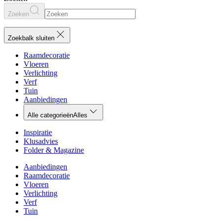
Zoeken
Zoekbalk sluiten
Raamdecoratie
Vloeren
Verlichting
Verf
Tuin
Aanbiedingen
Alle categorieën
Alles
Inspiratie
Klusadvies
Folder & Magazine
Aanbiedingen
Raamdecoratie
Vloeren
Verlichting
Verf
Tuin