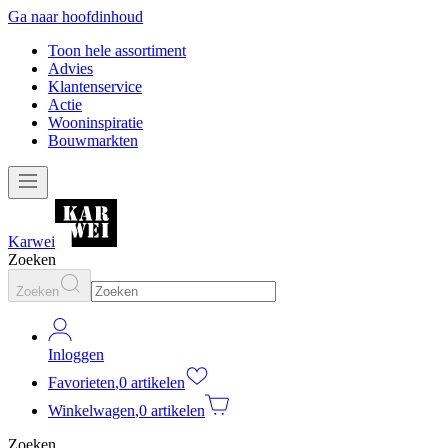
Ga naar hoofdinhoud
Toon hele assortiment
Advies
Klantenservice
Actie
Wooninspiratie
Bouwmarkten
Karwei
Zoeken
Zoeken
Inloggen
Favorieten
,
0 artikelen
Winkelwagen
,
0 artikelen
Zoeken