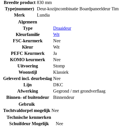
Breedte product
830 mm
Type(nummer)
Deur-kozijncombinatie Boardpaneeldeur Tim
Merk
Lundia
Algemeen
Type
Draaideur
Kleurfamilie
Wit
FSC-keurmerk
Nee
Kleur
Wit
PEFC Keurmerk
Ja
KOMO keurmerk
Nee
Uitvoering
Stomp
Woonstijl
Klassiek
Geleverd incl. deurbeslag
Nee
Lijn
DKC
Afwerking
Gegrond / met grondverflaag
Binnen- of buitendeur
Binnendeur
Gebruik
Tochtvaldorpel mogelijk
Nee
Technische kenmerken
Schuifdeur Mogelijk
Nee