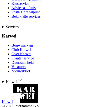
Klusservice
Advies aan huis
PostNL afhaalpunt
Bekijk alle services
Services
Karwei
Bouwmarkten
Club Karwei
Over Karwei
Klantenservice
Duurzaamheid
Vacatures
Nieuwsbrief
Karwei
Karwei
©
2026
Intergamma B.V.