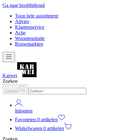
Ga naar hoofdinhoud
Toon hele assortiment
Advies
Klantenservice
Actie
Wooninspiratie
Bouwmarkten
Karwei
Zoeken
Zoeken
Inloggen
Favorieten
,
0 artikelen
Winkelwagen
,
0 artikelen
Zoeken