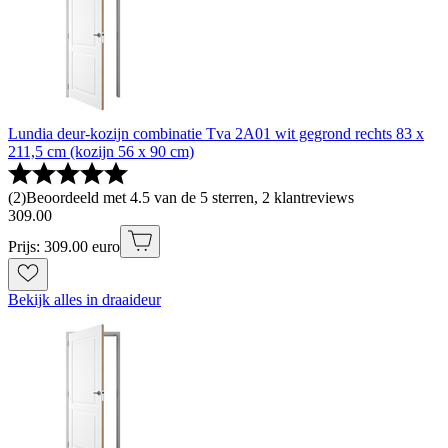
Lundia deur-kozijn combinatie Tva 2A01 wit gegrond rechts 83 x
211,5 cm (kozijn 56 x 90 cm)
(
2
)
Beoordeeld met 4.5 van de 5 sterren, 2 klantreviews
309
.
00
Prijs: 309.00 euro
Bekijk alles in draaideur