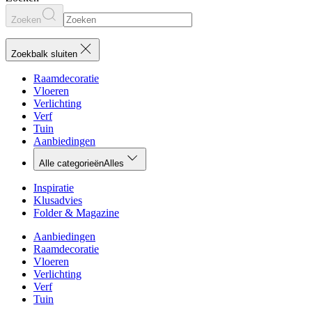
Zoeken
Zoekbalk sluiten
Raamdecoratie
Vloeren
Verlichting
Verf
Tuin
Aanbiedingen
Alle categorieën
Alles
Inspiratie
Klusadvies
Folder & Magazine
Aanbiedingen
Raamdecoratie
Vloeren
Verlichting
Verf
Tuin