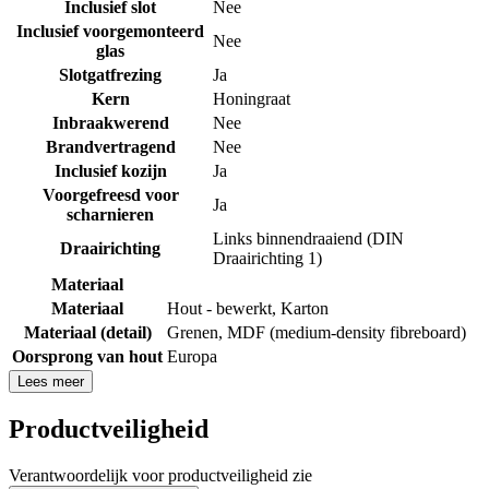
Inclusief slot
Nee
Inclusief voorgemonteerd
Nee
glas
Slotgatfrezing
Ja
Kern
Honingraat
Inbraakwerend
Nee
Brandvertragend
Nee
Inclusief kozijn
Ja
Voorgefreesd voor
Ja
scharnieren
Links binnendraaiend (DIN
Draairichting
Draairichting 1)
Materiaal
Materiaal
Hout - bewerkt
,
Karton
Materiaal (detail)
Grenen
,
MDF (medium-density fibreboard)
Oorsprong van hout
Europa
Lees meer
Productveiligheid
Verantwoordelijk voor productveiligheid zie