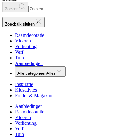
Zoeken
Zoekbalk sluiten
Raamdecoratie
Vloeren
Verlichting
Verf
Tuin
Aanbiedingen
Alle categorieën
Alles
Inspiratie
Klusadvies
Folder & Magazine
Aanbiedingen
Raamdecoratie
Vloeren
Verlichting
Verf
Tuin