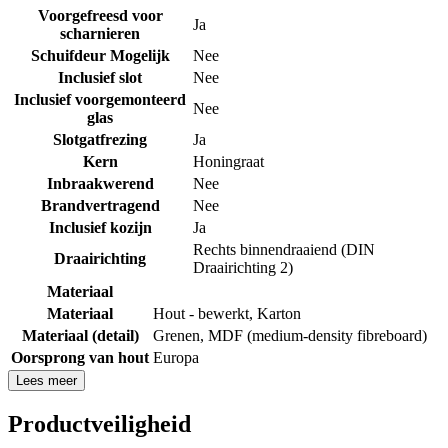
Voorgefreesd voor
Ja
scharnieren
Schuifdeur Mogelijk
Nee
Inclusief slot
Nee
Inclusief voorgemonteerd
Nee
glas
Slotgatfrezing
Ja
Kern
Honingraat
Inbraakwerend
Nee
Brandvertragend
Nee
Inclusief kozijn
Ja
Rechts binnendraaiend (DIN
Draairichting
Draairichting 2)
Materiaal
Materiaal
Hout - bewerkt
,
Karton
Materiaal (detail)
Grenen
,
MDF (medium-density fibreboard)
Oorsprong van hout
Europa
Lees meer
Productveiligheid