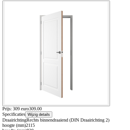
Prijs: 309 euro
309
.
00
Specificaties
Wijzig details
Draairichting
Rechts binnendraaiend (DIN Draairichting 2)
hoogte (mm)
2115