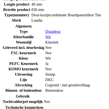
Lengte product
40 mm
Breedte product
830 mm
Type(nummer)
Deur-kozijncombinatie Boardpaneeldeur Tim
Merk
Lundia
Algemeen
Type
Draaideur
Kleurfamilie
Wit
Woonstijl
Klassiek
Geleverd incl. deurbeslag
Nee
FSC-keurmerk
Nee
Kleur
Wit
PEFC Keurmerk
Ja
KOMO keurmerk
Nee
Uitvoering
Stomp
Lijn
DKC
Afwerking
Gegrond / met grondverflaag
Binnen- of buitendeur
Binnendeur
Gebruik
Tochtvaldorpel mogelijk
Nee
Technische kenmerken