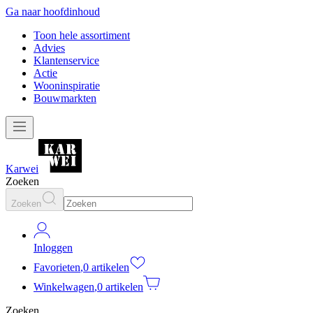
Ga naar hoofdinhoud
Toon hele assortiment
Advies
Klantenservice
Actie
Wooninspiratie
Bouwmarkten
Karwei
Zoeken
Zoeken
Inloggen
Favorieten
,
0 artikelen
Winkelwagen
,
0 artikelen
Zoeken