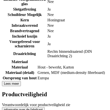
Nee
glas
Slotgatfrezing
Ja
Schuifdeur Mogelijk
Nee
Kern
Honingraat
Inbraakwerend
Nee
Brandvertragend
Nee
Inclusief kozijn
Ja
Voorgefreesd voor
Ja
scharnieren
Rechts binnendraaiend (DIN
Draairichting
Draairichting 2)
Materiaal
Materiaal
Hout - bewerkt
,
Karton
Materiaal (detail)
Grenen
,
MDF (medium-density fibreboard)
Oorsprong van hout
Europa
Lees meer
Productveiligheid
Verantwoordelijk voor productveiligheid zie
informatie over de fabrikant