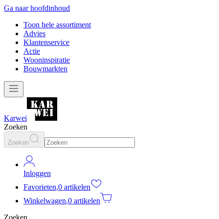
Ga naar hoofdinhoud
Toon hele assortiment
Advies
Klantenservice
Actie
Wooninspiratie
Bouwmarkten
Karwei
Zoeken
Zoeken
Inloggen
Favorieten
,
0 artikelen
Winkelwagen
,
0 artikelen
Zoeken