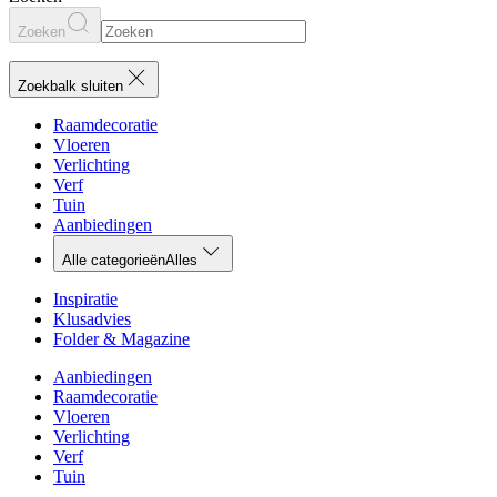
Zoeken
Zoekbalk sluiten
Raamdecoratie
Vloeren
Verlichting
Verf
Tuin
Aanbiedingen
Alle categorieën
Alles
Inspiratie
Klusadvies
Folder & Magazine
Aanbiedingen
Raamdecoratie
Vloeren
Verlichting
Verf
Tuin