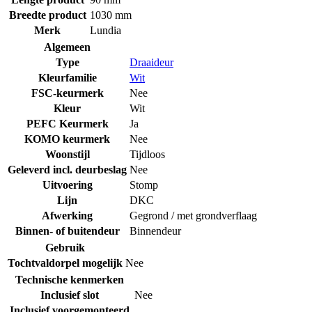
Breedte product
1030 mm
Merk
Lundia
Algemeen
Type
Draaideur
Kleurfamilie
Wit
FSC-keurmerk
Nee
Kleur
Wit
PEFC Keurmerk
Ja
KOMO keurmerk
Nee
Woonstijl
Tijdloos
Geleverd incl. deurbeslag
Nee
Uitvoering
Stomp
Lijn
DKC
Afwerking
Gegrond / met grondverflaag
Binnen- of buitendeur
Binnendeur
Gebruik
Tochtvaldorpel mogelijk
Nee
Technische kenmerken
Inclusief slot
Nee
Inclusief voorgemonteerd