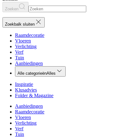
Zoeken
Zoekbalk sluiten
Raamdecoratie
Vloeren
Verlichting
Verf
Tuin
Aanbiedingen
Alle categorieën
Alles
Inspiratie
Klusadvies
Folder & Magazine
Aanbiedingen
Raamdecoratie
Vloeren
Verlichting
Verf
Tuin