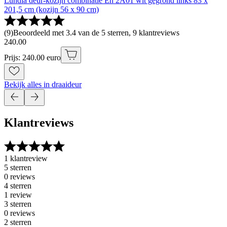
Lundia deur-kozijn combinatie En 2A01 wit gegrond links 83 x
201,5 cm (kozijn 56 x 90 cm)
(
9
)
Beoordeeld met 3.4 van de 5 sterren, 9 klantreviews
240
.
00
Prijs: 240.00 euro
Bekijk alles in draaideur
Klantreviews
1 klantreview
5 sterren
0 reviews
4 sterren
1 review
3 sterren
0 reviews
2 sterren