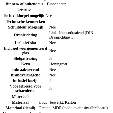
Binnen- of buitendeur
Binnendeur
Gebruik
Tochtvaldorpel mogelijk
Nee
Technische kenmerken
Schuifdeur Mogelijk
Nee
Links binnendraaiend (DIN
Draairichting
Draairichting 1)
Inclusief slot
Nee
Inclusief voorgemonteerd
Nee
glas
Slotgatfrezing
Ja
Kern
Honingraat
Inbraakwerend
Nee
Brandvertragend
Nee
Inclusief kozijn
Ja
Voorgefreesd voor
Ja
scharnieren
Materiaal
Materiaal
Hout - bewerkt
,
Karton
Materiaal (detail)
Grenen
,
MDF (medium-density fibreboard)