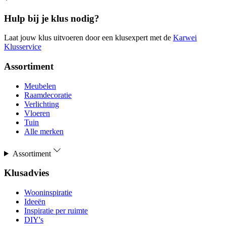
Hulp bij je klus nodig?
Laat jouw klus uitvoeren door een klusexpert met de
Karwei
Klusservice
Assortiment
Meubelen
Raamdecoratie
Verlichting
Vloeren
Tuin
Alle merken
Assortiment
Klusadvies
Wooninspiratie
Ideeën
Inspiratie per ruimte
DIY's