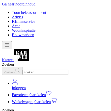
Ga naar hoofdinhoud
Toon hele assortiment
Advies
Klantenservice
Actie
Wooninspiratie
Bouwmarkten
Karwei
Zoeken
Zoeken
Inloggen
Favorieten
,
0 artikelen
Winkelwagen
,
0 artikelen
Zoeken