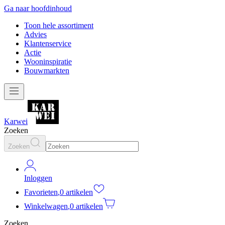
Ga naar hoofdinhoud
Toon hele assortiment
Advies
Klantenservice
Actie
Wooninspiratie
Bouwmarkten
Karwei
Zoeken
Zoeken
Inloggen
Favorieten
,
0 artikelen
Winkelwagen
,
0 artikelen
Zoeken