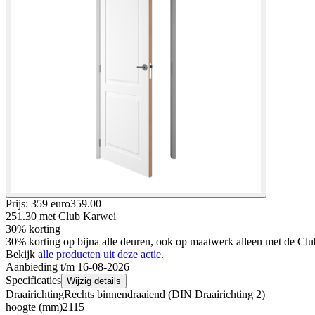
Prijs: 359 euro
359
.
00
251.30
met Club Karwei
30% korting
30% korting op bijna alle deuren, ook op maatwerk alleen met de Clu
Bekijk
alle producten uit deze actie.
Aanbieding t/m 16-08-2026
Specificaties
Wijzig details
Draairichting
Rechts binnendraaiend (DIN Draairichting 2)
hoogte (mm)
2115