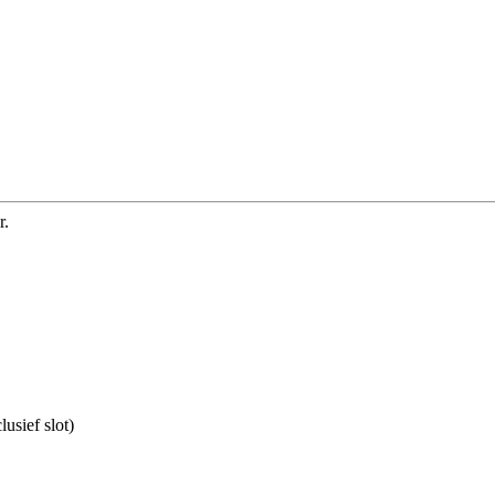
r.
usief slot)