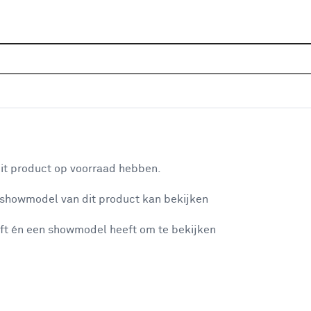
Home
Assortiment
Verlichting
Lichtbronnen
LE
Top 10 LED lampen
aan je winkelwagen
it product op voorraad hebben.
 showmodel van dit product kan bekijken
n je winkelwagen:
ft én een showmodel heeft om te bekijken
misgegaan...
Handson gold kogellamp E27 3,5W dimbaar