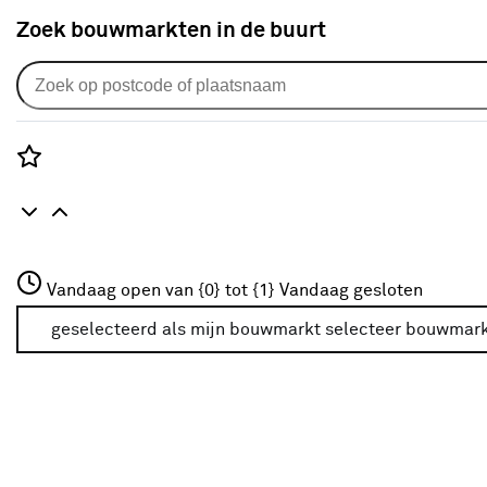
Zoek bouwmarkten in de buurt
Verlichting
Populaire filters
Rozenstraat 3
Vandaag open van {0} tot {1}
Vandaag gesloten
3772JH Amersfoort
Met (wand)dimmer
(5)
+31 01234567
geselecteerd als mijn bouwmarkt
selecteer bouwmar
Meer over deze bouwmarkt
E27
(286)
CALEX
(36)
LED
(502)