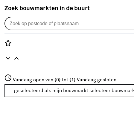
Zoek bouwmarkten in de buurt
Lichtbronnen
Populaire filters
Rozenstraat 3
Vandaag open van {0} tot {1}
Vandaag gesloten
3772JH Amersfoort
Philips
Philips
(255)
+31 01234567
geselecteerd als mijn bouwmarkt
selecteer bouwmar
Meer over deze bouwmarkt
Dimbaar Ja
(255)
Duurzaam huis Ja
(300)
Aantal stuks 1
(395)