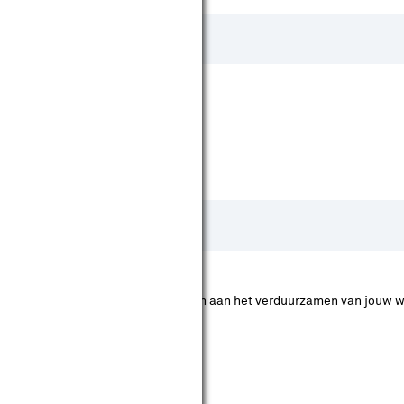
 zeggen dat deze artikelen bijdragen aan het verduurzamen van jouw w
 komen voor subsidie.