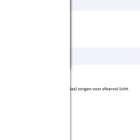
t een mat laagje (melkglas, rookglas) zorgen voor sfeervol licht.