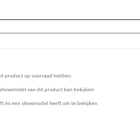
Sluiten
mpen
Home
Assortiment
Verlichting
Lichtbronnen
LE
Je gekozen filters:
aan je winkelwagen
Merk
CALEX
it product op voorraad hebben.
 showmodel van dit product kan bekijken
n je winkelwagen:
Merk
ft én een showmodel heeft om te bekijken
Philips
(255)
CALEX
CALEX
(35)
Handson
(114)
misgegaan...