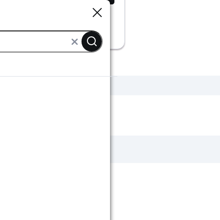
Sluiten
Sluiten
D lampen
CALEX led lampen