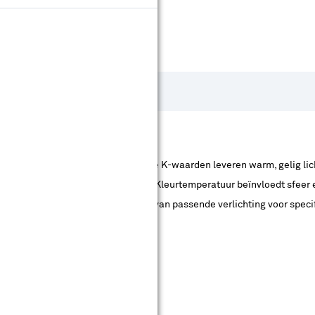
an lichtbronnen zoals lampen. Lagere K-waarden leveren warm, gelig li
uwachtig licht creëren (bv. daglicht). Kleurtemperatuur beïnvloedt sfee
ur en is essentieel voor het kiezen van passende verlichting voor speci