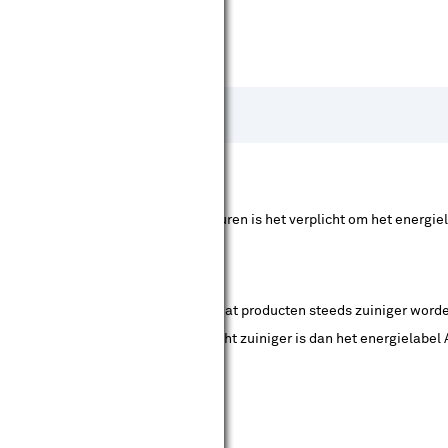
apparaten. Ook op lampen en armaturen is het verplicht om het energiel
l zuinig is en D niet zuinig). Doordat producten steeds zuiniger word
at nu energieklasse B heeft, wellicht zuiniger is dan het energielabe