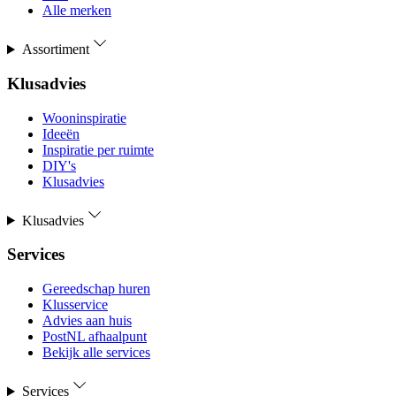
Alle merken
Assortiment
Klusadvies
Wooninspiratie
Ideeën
Inspiratie per ruimte
DIY's
Klusadvies
Klusadvies
Services
Gereedschap huren
Klusservice
Advies aan huis
PostNL afhaalpunt
Bekijk alle services
Services