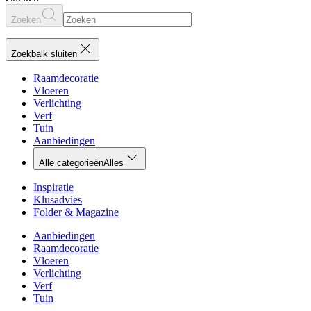
Zoeken
Zoekbalk sluiten
Raamdecoratie
Vloeren
Verlichting
Verf
Tuin
Aanbiedingen
Alle categorieën
Alles
Inspiratie
Klusadvies
Folder & Magazine
Aanbiedingen
Raamdecoratie
Vloeren
Verlichting
Verf
Tuin