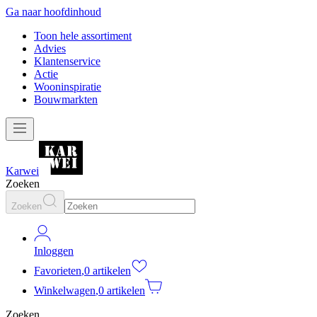
Ga naar hoofdinhoud
Toon hele assortiment
Advies
Klantenservice
Actie
Wooninspiratie
Bouwmarkten
Karwei
Zoeken
Zoeken
Inloggen
Favorieten
,
0 artikelen
Winkelwagen
,
0 artikelen
Zoeken