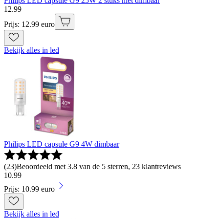
Philips LED capsule G9 25W 2 stuks niet dimbaar
12
.
99
Prijs: 12.99 euro
Bekijk alles in led
Philips LED capsule G9 4W dimbaar
(
23
)
Beoordeeld met 3.8 van de 5 sterren, 23 klantreviews
10
.
99
Prijs: 10.99 euro
Bekijk alles in led