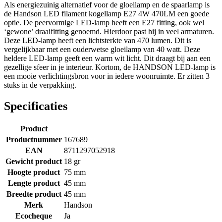
Als energiezuinig alternatief voor de gloeilamp en de spaarlamp is
de Handson LED filament kogellamp E27 4W 470LM een goede
optie. De peervormige LED-lamp heeft een E27 fitting, ook wel
‘gewone’ draaifitting genoemd. Hierdoor past hij in veel armaturen.
Deze LED-lamp heeft een lichtsterkte van 470 lumen. Dit is
vergelijkbaar met een ouderwetse gloeilamp van 40 watt. Deze
heldere LED-lamp geeft een warm wit licht. Dit draagt bij aan een
gezellige sfeer in je interieur. Kortom, de HANDSON LED-lamp is
een mooie verlichtingsbron voor in iedere woonruimte. Er zitten 3
stuks in de verpakking.
Specificaties
Product
Productnummer
167689
EAN
8711297052918
Gewicht product
18 gr
Hoogte product
75 mm
Lengte product
45 mm
Breedte product
45 mm
Merk
Handson
Ecocheque
Ja