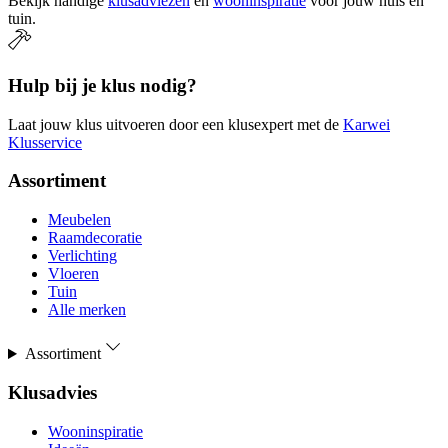
Bekijk handige
klusadviezen
en
wooninspiratie
voor jouw huis en
tuin.
Hulp bij je klus nodig?
Laat jouw klus uitvoeren door een klusexpert met de
Karwei
Klusservice
Assortiment
Meubelen
Raamdecoratie
Verlichting
Vloeren
Tuin
Alle merken
Assortiment
Klusadvies
Wooninspiratie