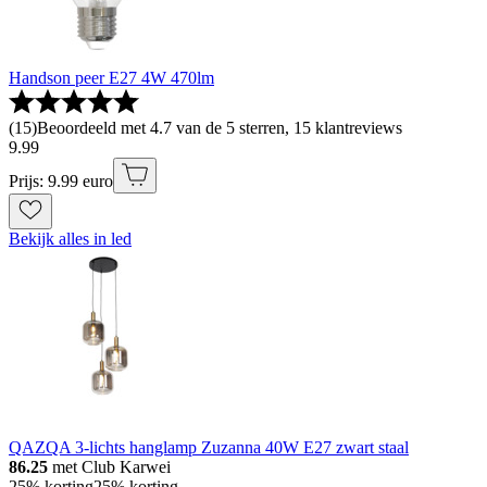
Handson peer E27 4W 470lm
(
15
)
Beoordeeld met 4.7 van de 5 sterren, 15 klantreviews
9
.
99
Prijs: 9.99 euro
Bekijk alles in led
QAZQA 3-lichts hanglamp Zuzanna 40W E27 zwart staal
86.25
met Club Karwei
25% korting
25% korting