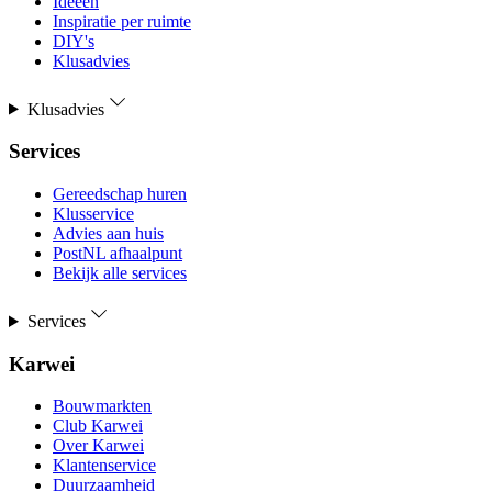
Ideeën
Inspiratie per ruimte
DIY's
Klusadvies
Klusadvies
Services
Gereedschap huren
Klusservice
Advies aan huis
PostNL afhaalpunt
Bekijk alle services
Services
Karwei
Bouwmarkten
Club Karwei
Over Karwei
Klantenservice
Duurzaamheid