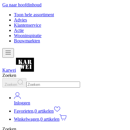
Ga naar hoofdinhoud
Toon hele assortiment
Advies
Klantenservice
Actie
Wooninspiratie
Bouwmarkten
Karwei
Zoeken
Zoeken
Inloggen
Favorieten
,
0 artikelen
Winkelwagen
,
0 artikelen
Zoeken