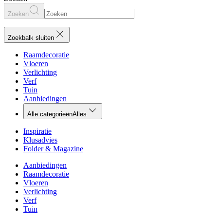
Zoeken
Zoekbalk sluiten
Raamdecoratie
Vloeren
Verlichting
Verf
Tuin
Aanbiedingen
Alle categorieën
Alles
Inspiratie
Klusadvies
Folder & Magazine
Aanbiedingen
Raamdecoratie
Vloeren
Verlichting
Verf
Tuin