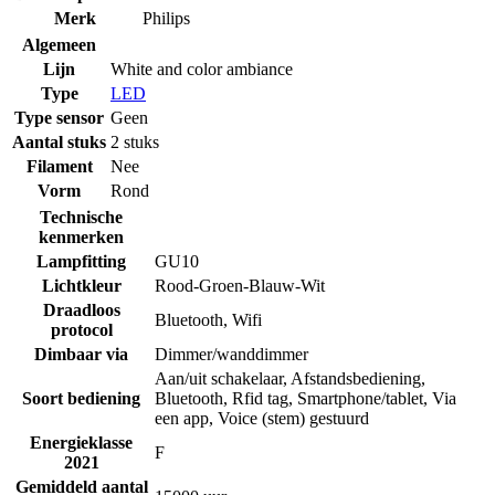
Merk
Philips
Algemeen
Lijn
White and color ambiance
Type
LED
Type sensor
Geen
Aantal stuks
2 stuks
Filament
Nee
Vorm
Rond
Technische
kenmerken
Lampfitting
GU10
Lichtkleur
Rood-Groen-Blauw-Wit
Draadloos
Bluetooth
,
Wifi
protocol
Dimbaar via
Dimmer/wanddimmer
Aan/uit schakelaar
,
Afstandsbediening
,
Soort bediening
Bluetooth
,
Rfid tag
,
Smartphone/tablet
,
Via
een app
,
Voice (stem) gestuurd
Energieklasse
F
2021
Gemiddeld aantal