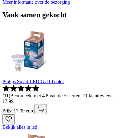
Meer informatie over de bezorging
Vaak samen gekocht
Philips Smart LED GU10 color
(
11
)
Beoordeeld met 4.8 van de 5 sterren, 11 klantreviews
17
.
99
Prijs: 17.99 euro
Bekijk alles in led