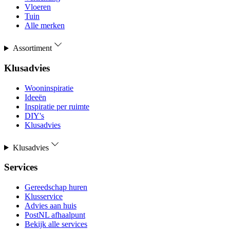
Vloeren
Tuin
Alle merken
Assortiment
Klusadvies
Wooninspiratie
Ideeën
Inspiratie per ruimte
DIY's
Klusadvies
Klusadvies
Services
Gereedschap huren
Klusservice
Advies aan huis
PostNL afhaalpunt
Bekijk alle services