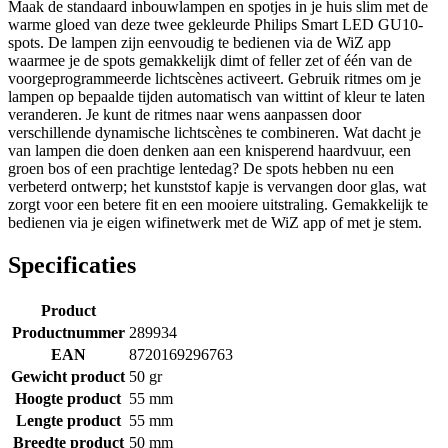
Maak de standaard inbouwlampen en spotjes in je huis slim met de
warme gloed van deze twee gekleurde Philips Smart LED GU10-
spots. De lampen zijn eenvoudig te bedienen via de WiZ app
waarmee je de spots gemakkelijk dimt of feller zet of één van de
voorgeprogrammeerde lichtscènes activeert. Gebruik ritmes om je
lampen op bepaalde tijden automatisch van wittint of kleur te laten
veranderen. Je kunt de ritmes naar wens aanpassen door
verschillende dynamische lichtscènes te combineren. Wat dacht je
van lampen die doen denken aan een knisperend haardvuur, een
groen bos of een prachtige lentedag? De spots hebben nu een
verbeterd ontwerp; het kunststof kapje is vervangen door glas, wat
zorgt voor een betere fit en een mooiere uitstraling. Gemakkelijk te
bedienen via je eigen wifinetwerk met de WiZ app of met je stem.
Specificaties
Product
Productnummer
289934
EAN
8720169296763
Gewicht product
50 gr
Hoogte product
55 mm
Lengte product
55 mm
Breedte product
50 mm