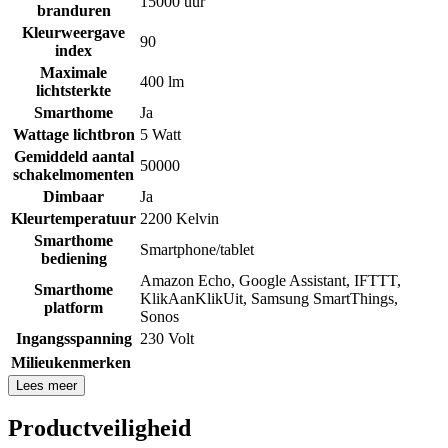
15000 uur
branduren
Kleurweergave
90
index
Maximale
400 lm
lichtsterkte
Smarthome
Ja
Wattage lichtbron
5 Watt
Gemiddeld aantal
50000
schakelmomenten
Dimbaar
Ja
Kleurtemperatuur
2200 Kelvin
Smarthome
Smartphone/tablet
bediening
Amazon Echo
,
Google Assistant
,
IFTTT
,
Smarthome
KlikAanKlikUit
,
Samsung SmartThings
,
platform
Sonos
Ingangsspanning
230 Volt
Milieukenmerken
Lees meer
Productveiligheid