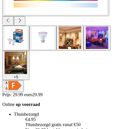
+
5
Prijs: 29.99 euro
29
.
99
Online
op voorraad
Thuisbezorgd
€4.95
Thuisbezorgd gratis vanaf €50