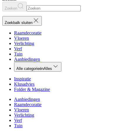
Zoeken
Zoekbalk sluiten
Raamdecoratie
Vloeren
Verlichting
Verf
Tuin
Aanbiedingen
Alle categorieën
Alles
Inspiratie
Klusadvies
Folder & Magazine
Aanbiedingen
Raamdecoratie
Vloeren
Verlichting
Verf
Tuin