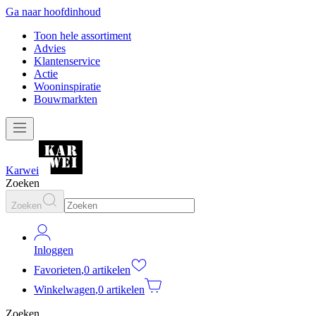
Ga naar hoofdinhoud
Toon hele assortiment
Advies
Klantenservice
Actie
Wooninspiratie
Bouwmarkten
Karwei
Zoeken
Zoeken
Inloggen
Favorieten
,
0 artikelen
Winkelwagen
,
0 artikelen
Zoeken