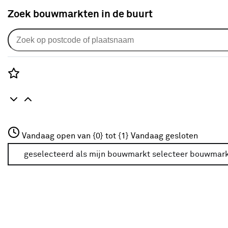
Zoek bouwmarkten in de buurt
Lichtbronnen
Populaire filters
Rozenstraat 3
Vandaag open van {0} tot {1}
Vandaag gesloten
3772JH Amersfoort
Philips
Philips
(255)
+31 01234567
geselecteerd als mijn bouwmarkt
selecteer bouwmar
Meer over deze bouwmarkt
Dimbaar Ja
(255)
Duurzaam huis Ja
(300)
Aantal stuks 1
(395)