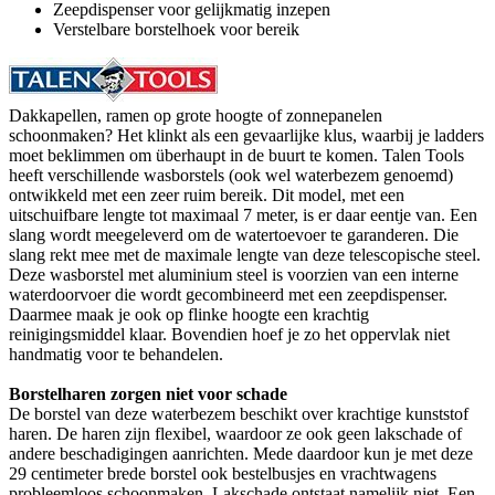
Zeepdispenser voor gelijkmatig inzepen
Verstelbare borstelhoek voor bereik
Dakkapellen, ramen op grote hoogte of zonnepanelen
schoonmaken? Het klinkt als een gevaarlijke klus, waarbij je ladders
moet beklimmen om überhaupt in de buurt te komen. Talen Tools
heeft verschillende wasborstels (ook wel waterbezem genoemd)
ontwikkeld met een zeer ruim bereik. Dit model, met een
uitschuifbare lengte tot maximaal 7 meter, is er daar eentje van. Een
slang wordt meegeleverd om de watertoevoer te garanderen. Die
slang rekt mee met de maximale lengte van deze telescopische steel.
Deze wasborstel met aluminium steel is voorzien van een interne
waterdoorvoer die wordt gecombineerd met een zeepdispenser.
Daarmee maak je ook op flinke hoogte een krachtig
reinigingsmiddel klaar. Bovendien hoef je zo het oppervlak niet
handmatig voor te behandelen.
Borstelharen zorgen niet voor schade
De borstel van deze waterbezem beschikt over krachtige kunststof
haren. De haren zijn flexibel, waardoor ze ook geen lakschade of
andere beschadigingen aanrichten. Mede daardoor kun je met deze
29 centimeter brede borstel ook bestelbusjes en vrachtwagens
probleemloos schoonmaken. Lakschade ontstaat namelijk niet. Een