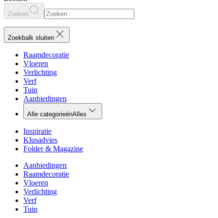
Zoeken
Zoekbalk sluiten
Raamdecoratie
Vloeren
Verlichting
Verf
Tuin
Aanbiedingen
Alle categorieën
Alles
Inspiratie
Klusadvies
Folder & Magazine
Aanbiedingen
Raamdecoratie
Vloeren
Verlichting
Verf
Tuin