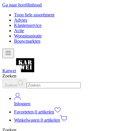
Ga naar hoofdinhoud
Toon hele assortiment
Advies
Klantenservice
Actie
Wooninspiratie
Bouwmarkten
Karwei
Zoeken
Zoeken
Inloggen
Favorieten
,
0 artikelen
Winkelwagen
,
0 artikelen
Zoeken