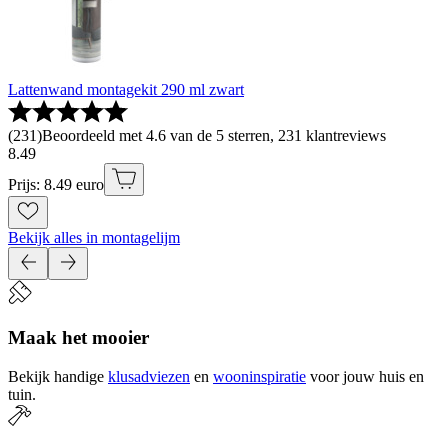
Lattenwand montagekit 290 ml zwart
(
231
)
Beoordeeld met 4.6 van de 5 sterren, 231 klantreviews
8
.
49
Prijs: 8.49 euro
Bekijk alles in montagelijm
Maak het mooier
Bekijk handige
klusadviezen
en
wooninspiratie
voor jouw huis en
tuin.