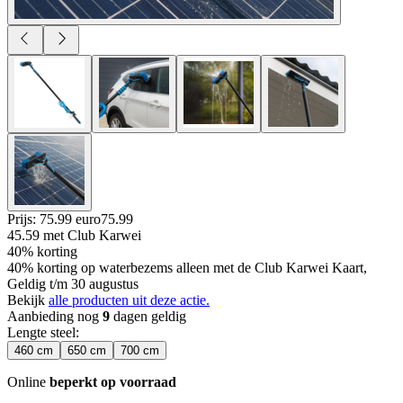
Prijs: 75.99 euro
75
.
99
45.59
met Club Karwei
40% korting
40% korting op waterbezems alleen met de Club Karwei Kaart,
Geldig t/m 30 augustus
Bekijk
alle producten uit deze actie.
Aanbieding nog
9
dagen geldig
Lengte steel
:
460 cm
650 cm
700 cm
Online
beperkt op voorraad