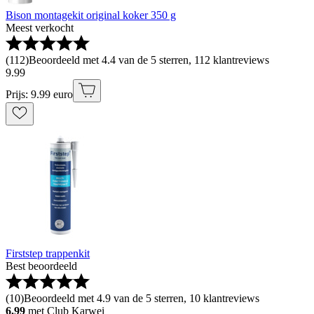
Bison montagekit original koker 350 g
Meest verkocht
(
112
)
Beoordeeld met 4.4 van de 5 sterren, 112 klantreviews
9
.
99
Prijs: 9.99 euro
Firststep trappenkit
Best beoordeeld
(
10
)
Beoordeeld met 4.9 van de 5 sterren, 10 klantreviews
6.99
met Club Karwei