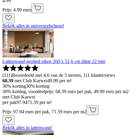
4
.
99
Prijs: 4.99 euro
Bekijk alles in universeelschroef
Lattenwand geolied eiken 260 x 52,6 cm dikte 22 mm
(
111
)
Beoordeeld met 4.6 van de 5 sterren, 111 klantreviews
68.39
met Club Karwei
49.99
per m²
30% korting
30% korting
30% korting, voordeelprijs: 68.39 euro per pak, 49.99 euro per m2
met Club Karwei
per pak
97
.
94
71.59 per m²
Prijs: 97.94 euro per pak, 71.59 euro per m2
Bekijk alles in lattenwand