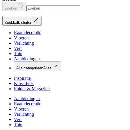
Zoeken
Zoekbalk sluiten
Raamdecoratie
Vloeren
Verlichting
Verf
Tuin
Aanbiedingen
Alle categorieën
Alles
Inspiratie
Klusadvies
Folder & Magazine
Aanbiedingen
Raamdecoratie
Vloeren
Verlichting
Verf
Tuin