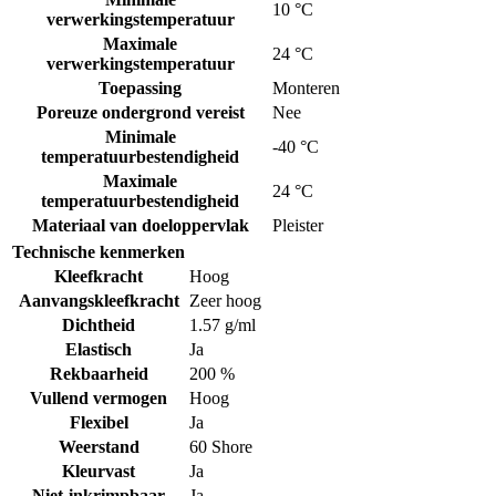
10 °C
verwerkingstemperatuur
Maximale
24 °C
verwerkingstemperatuur
Toepassing
Monteren
Poreuze ondergrond vereist
Nee
Minimale
-40 °C
temperatuurbestendigheid
Maximale
24 °C
temperatuurbestendigheid
Materiaal van doeloppervlak
Pleister
Technische kenmerken
Kleefkracht
Hoog
Aanvangskleefkracht
Zeer hoog
Dichtheid
1.57 g/ml
Elastisch
Ja
Rekbaarheid
200 %
Vullend vermogen
Hoog
Flexibel
Ja
Weerstand
60 Shore
Kleurvast
Ja
Niet-inkrimpbaar
Ja