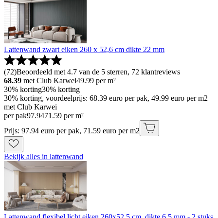
Lattenwand zwart eiken 260 x 52,6 cm dikte 22 mm
(
72
)
Beoordeeld met 4.7 van de 5 sterren, 72 klantreviews
68.39
met Club Karwei
49.99
per m²
30% korting
30% korting
30% korting, voordeelprijs: 68.39 euro per pak, 49.99 euro per m2
met Club Karwei
per pak
97
.
94
71.59 per m²
Prijs: 97.94 euro per pak, 71.59 euro per m2
Bekijk alles in lattenwand
Lattenwand flexibel licht eiken 260x52,5 cm, dikte 6,5 mm - 2 stuks