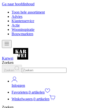
Ga naar hoofdinhoud
Toon hele assortiment
Advies
Klantenservice
Actie
Wooninspiratie
Bouwmarkten
Karwei
Zoeken
Zoeken
Inloggen
Favorieten
,
0 artikelen
Winkelwagen
,
0 artikelen
Zoeken