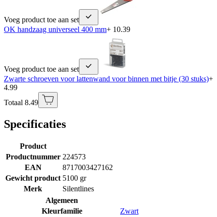
Voeg product toe aan set
OK handzaag universeel 400 mm
+ 10.39
Voeg product toe aan set
Zwarte schroeven voor lattenwand voor binnen met bitje (30 stuks)
+
4.99
Totaal 8.49
Specificaties
Product
Productnummer
224573
EAN
8717003427162
Gewicht product
5100 gr
Merk
Silentlines
Algemeen
Kleurfamilie
Zwart