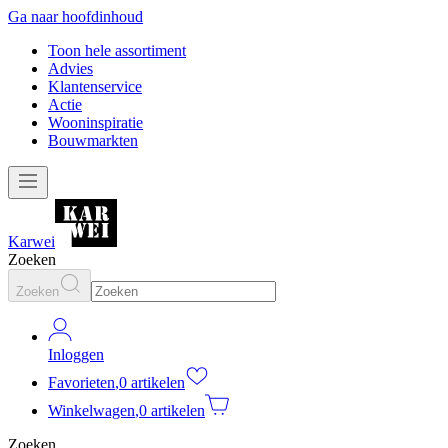
Ga naar hoofdinhoud
Toon hele assortiment
Advies
Klantenservice
Actie
Wooninspiratie
Bouwmarkten
Karwei
Zoeken
Zoeken
Inloggen
Favorieten
,
0 artikelen
Winkelwagen
,
0 artikelen
Zoeken