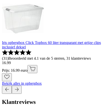
Iris opbergbox Click Topbox 60 liter transparant met grijze clips
inclusief deksel
(
31
)
Beoordeeld met 4.1 van de 5 sterren, 31 klantreviews
16
.
99
Prijs: 16.99 euro
Bekijk alles in opbergbox
Klantreviews