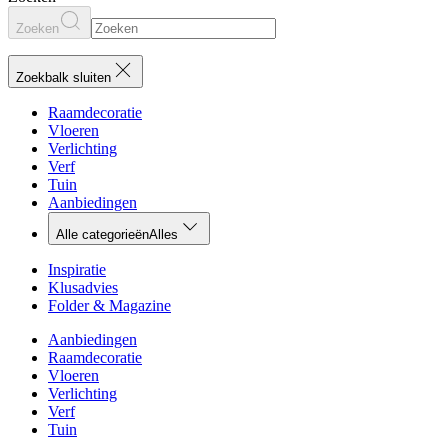
Zoeken
Zoekbalk sluiten
Raamdecoratie
Vloeren
Verlichting
Verf
Tuin
Aanbiedingen
Alle categorieën
Alles
Inspiratie
Klusadvies
Folder & Magazine
Aanbiedingen
Raamdecoratie
Vloeren
Verlichting
Verf
Tuin