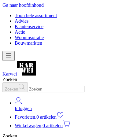
Ga naar hoofdinhoud
Toon hele assortiment
Advies
Klantenservice
Actie
Wooninspiratie
Bouwmarkten
Karwei
Zoeken
Zoeken
Inloggen
Favorieten
,
0 artikelen
Winkelwagen
,
0 artikelen
Zoeken