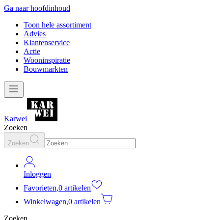
Ga naar hoofdinhoud
Toon hele assortiment
Advies
Klantenservice
Actie
Wooninspiratie
Bouwmarkten
Karwei
Zoeken
Zoeken
Inloggen
Favorieten
,
0 artikelen
Winkelwagen
,
0 artikelen
Zoeken