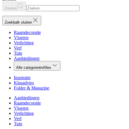
Zoeken
Zoekbalk sluiten
Raamdecoratie
Vloeren
Verlichting
Verf
Tuin
Aanbiedingen
Alle categorieën
Alles
Inspiratie
Klusadvies
Folder & Magazine
Aanbiedingen
Raamdecoratie
Vloeren
Verlichting
Verf
Tuin