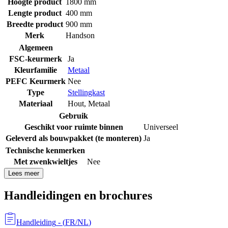
Hoogte product
1800 mm
Lengte product
400 mm
Breedte product
900 mm
Merk
Handson
Algemeen
FSC-keurmerk
Ja
Kleurfamilie
Metaal
PEFC Keurmerk
Nee
Type
Stellingkast
Materiaal
Hout
,
Metaal
Gebruik
Geschikt voor ruimte binnen
Universeel
Geleverd als bouwpakket (te monteren)
Ja
Technische kenmerken
Met zwenkwieltjes
Nee
Lees meer
Handleidingen en brochures
Handleiding
- (
FR/NL
)