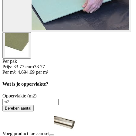
Per
pak
Prijs: 33.77 euro
33
.
77
Per
m²
:
4.69
4.69
per
m²
Wat is je oppervlakte?
Oppervlakte (m2)
Bereken aantal
Voeg product toe aan set