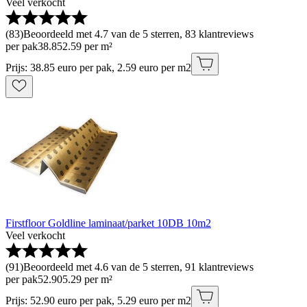
Veel verkocht
(
83
)
Beoordeeld met 4.7 van de 5 sterren, 83 klantreviews
per pak
38
.
85
2.59 per m²
Prijs: 38.85 euro per pak, 2.59 euro per m2
Firstfloor Goldline laminaat/parket 10DB 10m2
Veel verkocht
(
91
)
Beoordeeld met 4.6 van de 5 sterren, 91 klantreviews
per pak
52
.
90
5.29 per m²
Prijs: 52.90 euro per pak, 5.29 euro per m2