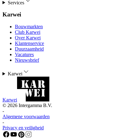
Services
Karwei
Bouwmarkten
Club Karwei
Over Karwei
Klantenservice
Duurzaamheid
Vacatures
Nieuwsbrief
Karwei
Karwei
©
2026
Intergamma B.V.
-
Algemene voorwaarden
-
Privacy en veiligheid