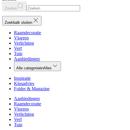
Zoeken
Zoekbalk sluiten
Raamdecoratie
Vloeren
Verlichting
Verf
Tuin
Aanbiedingen
Alle categorieën
Alles
Inspiratie
Klusadvies
Folder & Magazine
Aanbiedingen
Raamdecoratie
Vloeren
Verlichting
Verf
Tuin