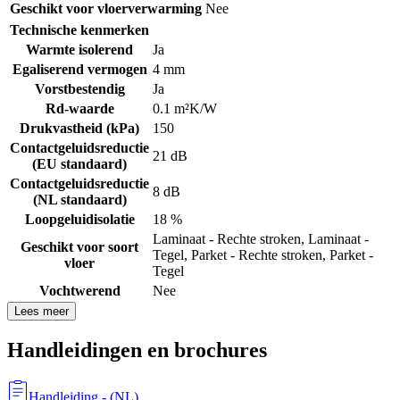
Geschikt voor vloerverwarming
Nee
Technische kenmerken
Warmte isolerend
Ja
Egaliserend vermogen
4 mm
Vorstbestendig
Ja
Rd-waarde
0.1 m²K/W
Drukvastheid (kPa)
150
Contactgeluidsreductie
21 dB
(EU standaard)
Contactgeluidsreductie
8 dB
(NL standaard)
Loopgeluidisolatie
18 %
Laminaat - Rechte stroken
,
Laminaat -
Geschikt voor soort
Tegel
,
Parket - Rechte stroken
,
Parket -
vloer
Tegel
Vochtwerend
Nee
Lees meer
Handleidingen en brochures
Handleiding
- (
NL
)