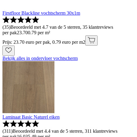
Firstfloor Blackline vochtscherm 30x1m
(
35
)
Beoordeeld met 4.7 van de 5 sterren, 35 klantreviews
per pak
23
.
70
0.79 per m²
Prijs: 23.70 euro per pak, 0.79 euro per m2
Bekijk alles in ondervloer vochtscherm
Laminaat Basic Naturel eiken
(
311
)
Beoordeeld met 4.4 van de 5 sterren, 311 klantreviews
per pak
16
.
03
5.49 per m²