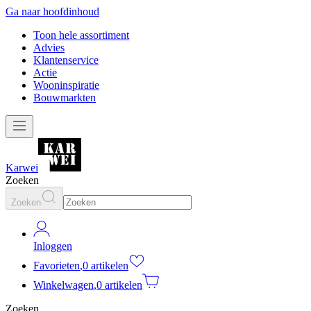
Ga naar hoofdinhoud
Toon hele assortiment
Advies
Klantenservice
Actie
Wooninspiratie
Bouwmarkten
Karwei
Zoeken
Zoeken
Inloggen
Favorieten
,
0 artikelen
Winkelwagen
,
0 artikelen
Zoeken