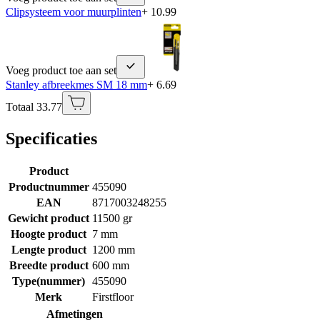
Clipsysteem voor muurplinten
+ 10.99
Voeg product toe aan set
Stanley afbreekmes SM 18 mm
+ 6.69
Totaal 33.77
Specificaties
Product
Productnummer
455090
EAN
8717003248255
Gewicht product
11500 gr
Hoogte product
7 mm
Lengte product
1200 mm
Breedte product
600 mm
Type(nummer)
455090
Merk
Firstfloor
Afmetingen