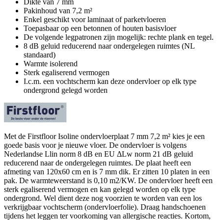
Dikte van 7 mm
Pakinhoud van 7,2 m²
Enkel geschikt voor laminaat of parketvloeren
Toepasbaar op een betonnen of houten basisvloer
De volgende legpatronen zijn mogelijk: rechte plank en tegel.
8 dB geluid reducerend naar ondergelegen ruimtes (NL
standaard)
Warmte isolerend
Sterk egaliserend vermogen
I.c.m. een vochtscherm kan deze ondervloer op elk type
ondergrond gelegd worden
Met de Firstfloor Isoline ondervloerplaat 7 mm 7,2 m² kies je een
goede basis voor je nieuwe vloer. De ondervloer is volgens
Nederlandse Llin norm 8 dB en EU ΔLw norm 21 dB geluid
reducerend naar de ondergelegen ruimtes. De plaat heeft een
afmeting van 120x60 cm en is 7 mm dik. Er zitten 10 platen in een
pak. De warmteweerstand is 0,10 m2/KW. De ondervloer heeft een
sterk egaliserend vermogen en kan gelegd worden op elk type
ondergrond. Wel dient deze nog voorzien te worden van een los
verkrijgbaar vochtscherm (ondervloerfolie). Draag handschoenen
tijdens het leggen ter voorkoming van allergische reacties. Kortom,