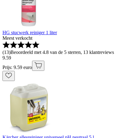
HG stucwerk reiniger 1 liter
Meest verkocht
(
13
)
Beoordeeld met 4.8 van de 5 sterren, 13 klantreviews
9
.
59
Prijs: 9.59 euro
Kärcher allesreiniger universeel pH neutraal 5 l