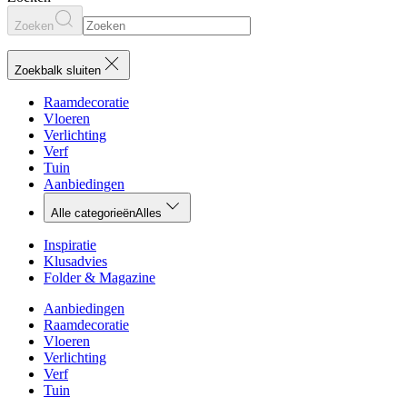
Zoeken
Zoekbalk sluiten
Raamdecoratie
Vloeren
Verlichting
Verf
Tuin
Aanbiedingen
Alle categorieën
Alles
Inspiratie
Klusadvies
Folder & Magazine
Aanbiedingen
Raamdecoratie
Vloeren
Verlichting
Verf
Tuin