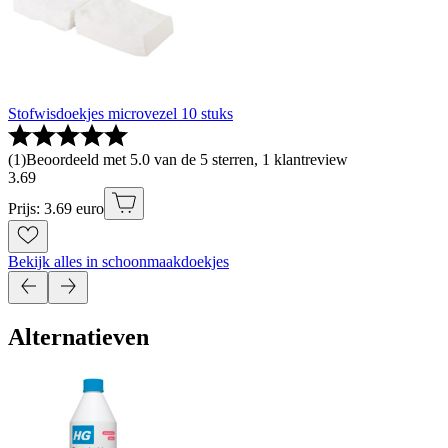
Stofwisdoekjes microvezel 10 stuks
(
1
)
Beoordeeld met 5.0 van de 5 sterren, 1 klantreview
3
.
69
Prijs: 3.69 euro
Bekijk alles in schoonmaakdoekjes
Alternatieven