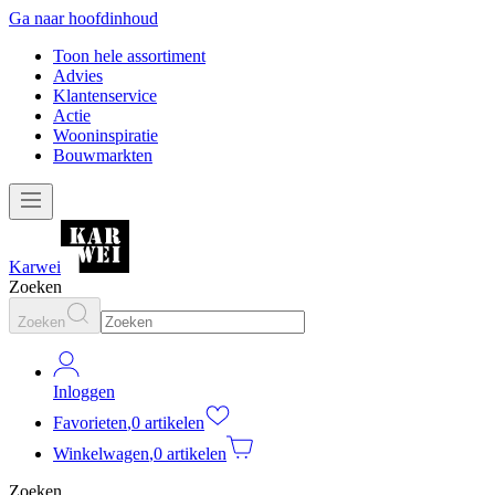
Ga naar hoofdinhoud
Toon hele assortiment
Advies
Klantenservice
Actie
Wooninspiratie
Bouwmarkten
Karwei
Zoeken
Zoeken
Inloggen
Favorieten
,
0 artikelen
Winkelwagen
,
0 artikelen
Zoeken