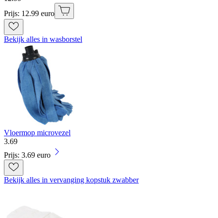
Prijs: 12.99 euro
Bekijk alles in wasborstel
Vloermop microvezel
3
.
69
Prijs: 3.69 euro
Bekijk alles in vervanging kopstuk zwabber