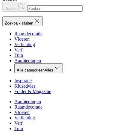
Zoeken
Zoekbalk sluiten
Raamdecoratie
Vloeren
Verlichting
Verf
Tuin
Aanbiedingen
Alle categorieën
Alles
Inspiratie
Klusadvies
Folder & Magazine
Aanbiedingen
Raamdecoratie
Vloeren
Verlichting
Verf
Tuin