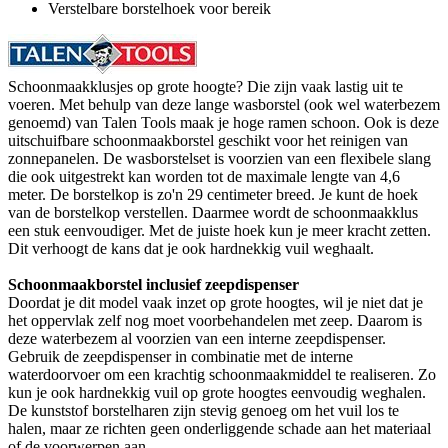
Verstelbare borstelhoek voor bereik
Schoonmaakklusjes op grote hoogte? Die zijn vaak lastig uit te
voeren. Met behulp van deze lange wasborstel (ook wel waterbezem
genoemd) van Talen Tools maak je hoge ramen schoon. Ook is deze
uitschuifbare schoonmaakborstel geschikt voor het reinigen van
zonnepanelen. De wasborstelset is voorzien van een flexibele slang
die ook uitgestrekt kan worden tot de maximale lengte van 4,6
meter. De borstelkop is zo'n 29 centimeter breed. Je kunt de hoek
van de borstelkop verstellen. Daarmee wordt de schoonmaakklus
een stuk eenvoudiger. Met de juiste hoek kun je meer kracht zetten.
Dit verhoogt de kans dat je ook hardnekkig vuil weghaalt.
Schoonmaakborstel inclusief zeepdispenser
Doordat je dit model vaak inzet op grote hoogtes, wil je niet dat je
het oppervlak zelf nog moet voorbehandelen met zeep. Daarom is
deze waterbezem al voorzien van een interne zeepdispenser.
Gebruik de zeepdispenser in combinatie met de interne
waterdoorvoer om een krachtig schoonmaakmiddel te realiseren. Zo
kun je ook hardnekkig vuil op grote hoogtes eenvoudig weghalen.
De kunststof borstelharen zijn stevig genoeg om het vuil los te
halen, maar ze richten geen onderliggende schade aan het materiaal
of de voorwerpen aan.