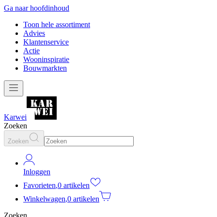
Ga naar hoofdinhoud
Toon hele assortiment
Advies
Klantenservice
Actie
Wooninspiratie
Bouwmarkten
Karwei
Zoeken
Zoeken
Inloggen
Favorieten
,
0 artikelen
Winkelwagen
,
0 artikelen
Zoeken