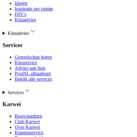
Ideeën
Inspiratie per ruimte
DIY's
Klusadvies
Klusadvies
Services
Gereedschap huren
Klusservice
Advies aan huis
PostNL afhaalpunt
Bekijk alle services
Services
Karwei
Bouwmarkten
Club Karwei
Over Karwei
Klantenservice