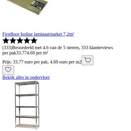
Firstfloor Isoline laminaat/parket 7,2m²
(
333
)
Beoordeeld met 4.6 van de 5 sterren, 333 klantreviews
per pak
33
.
77
4.69 per m²
Prijs: 33.77 euro per pak, 4.69 euro per m2
Bekijk alles in ondervloer