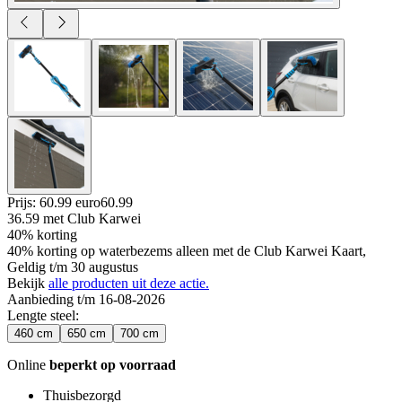
Prijs: 60.99 euro
60
.
99
36.59
met Club Karwei
40% korting
40% korting op waterbezems alleen met de Club Karwei Kaart,
Geldig t/m 30 augustus
Bekijk
alle producten uit deze actie.
Aanbieding t/m 16-08-2026
Lengte steel
:
460 cm
650 cm
700 cm
Online
beperkt op voorraad
Thuisbezorgd