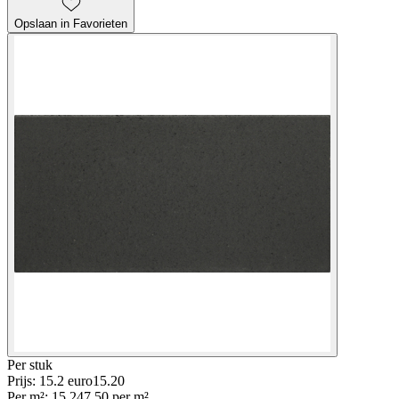
Opslaan in Favorieten
Per
stuk
Prijs: 15.2 euro
15
.
20
Per
m²
:
15.2
47.50
per
m²