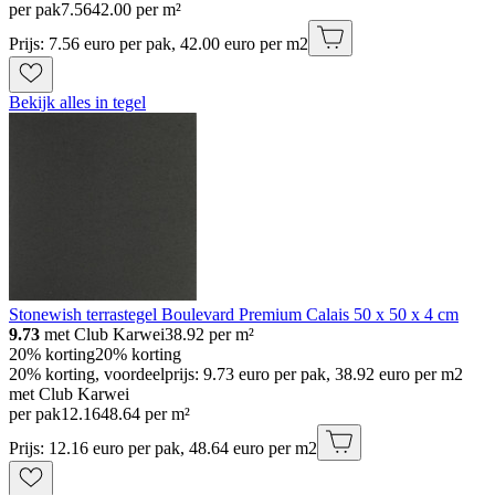
per pak
7
.
56
42.00 per m²
Prijs: 7.56 euro per pak, 42.00 euro per m2
Bekijk alles in tegel
Stonewish terrastegel Boulevard Premium Calais 50 x 50 x 4 cm
9.73
met Club Karwei
38.92
per m²
20% korting
20% korting
20% korting, voordeelprijs: 9.73 euro per pak, 38.92 euro per m2
met Club Karwei
per pak
12
.
16
48.64 per m²
Prijs: 12.16 euro per pak, 48.64 euro per m2