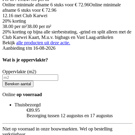
Online minimale afname
6
stuks voor
€ 72.96
Online minimale
afname
6
stuks voor
€ 72.96
12.16
met Club Karwei
20% korting
38.00
per
m²
38.00
per
m²
20% korting op bijna alle sierbestrating, -grind en split alleen met de
Club Karwei Kaart, M.u.v. bigbags en Vast Laag-artikelen
Bekijk
alle producten uit deze actie.
Aanbieding t/m 16-08-2026
Wat is je oppervlakte?
Oppervlakte (m2)
Bereken aantal
Online
op voorraad
Thuisbezorgd
€89.95
Bezorging tussen 12 augustus en 17 augustus
Niet op voorraad in onze bouwmarkten. Wel op bestelling
verkrijgbaar.