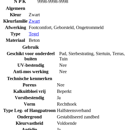
N P K
9998-9998-9998
Algemeen
Kleur
Zwart
Kleurfamilie
Zwart
Afwerking
Footcomfort
,
Geborsteld
,
Ongetrommeld
Type
Tegel
Materiaal
Beton
Gebruik
Geschikt voor onderdeel
Pad
,
Sierbestrating
,
Siertuin
,
Terras
,
buiten
Tuin
UV-bestendig
Nee
Anti-mos werking
Nee
Technische kenmerken
Poreus
Nee
Kalkuitbloei vrij
Beperkt
Vorstbestendig
Ja
Vorm
Rechthoek
Type Leg- of Hangpatroon
Halfsteensverband
Ondergrond
Gestabiliseerd zandbed
Kleurvastheid
Voldoende
Antislip
Ja