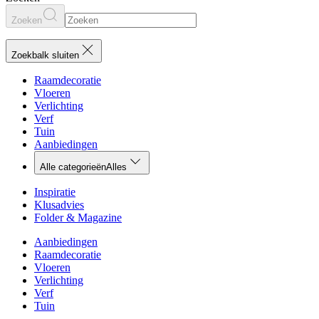
Zoeken
Zoekbalk sluiten
Raamdecoratie
Vloeren
Verlichting
Verf
Tuin
Aanbiedingen
Alle categorieën
Alles
Inspiratie
Klusadvies
Folder & Magazine
Aanbiedingen
Raamdecoratie
Vloeren
Verlichting
Verf
Tuin