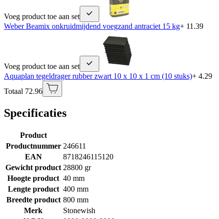
Voeg product toe aan set
Weber Beamix onkruidmijdend voegzand antraciet 15 kg
+ 11.39
Voeg product toe aan set
Aquaplan tegeldrager rubber zwart 10 x 10 x 1 cm (10 stuks)
+ 4.29
Totaal 72.96
Specificaties
Product
Productnummer
246611
EAN
8718246115120
Gewicht product
28800 gr
Hoogte product
40 mm
Lengte product
400 mm
Breedte product
800 mm
Merk
Stonewish