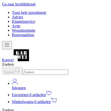
Ga naar hoofdinhoud
Toon hele assortiment
Advies
Klantenservice
Actie
Wooninspiratie
Bouwmarkten
Karwei
Zoeken
Zoeken
Inloggen
Favorieten
,
0 artikelen
Winkelwagen
,
0 artikelen
Zoeken