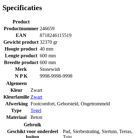
Specificaties
Product
Productnummer
246659
EAN
8718246115519
Gewicht product
32370 gr
Hoogte product
40 mm
Lengte product
600 mm
Breedte product
600 mm
Merk
Stonewish
N P K
9998-9998-9998
Algemeen
Kleur
Zwart
Kleurfamilie
Zwart
Afwerking
Footcomfort
,
Geborsteld
,
Ongetrommeld
Type
Tegel
Materiaal
Beton
Gebruik
Geschikt voor onderdeel
Pad
,
Sierbestrating
,
Siertuin
,
Terras
,
buiten
Tuin