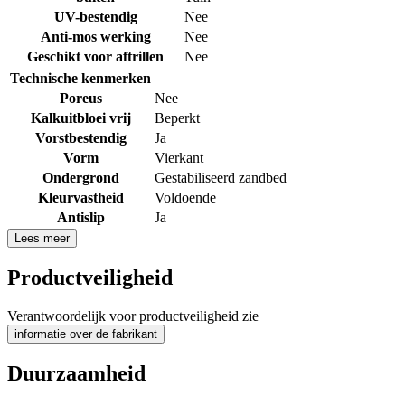
UV-bestendig
Nee
Anti-mos werking
Nee
Geschikt voor aftrillen
Nee
Technische kenmerken
Poreus
Nee
Kalkuitbloei vrij
Beperkt
Vorstbestendig
Ja
Vorm
Vierkant
Ondergrond
Gestabiliseerd zandbed
Kleurvastheid
Voldoende
Antislip
Ja
Lees meer
Productveiligheid
Verantwoordelijk voor productveiligheid zie
informatie over de fabrikant
Duurzaamheid