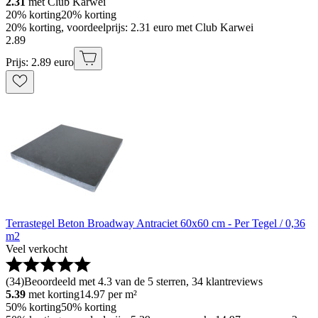
2.31
met Club Karwei
20% korting
20% korting
20% korting, voordeelprijs: 2.31 euro met Club Karwei
2
.
89
Prijs: 2.89 euro
Terrastegel Beton Broadway Antraciet 60x60 cm - Per Tegel / 0,36
m2
Veel verkocht
(
34
)
Beoordeeld met 4.3 van de 5 sterren, 34 klantreviews
5.39
met korting
14.97
per m²
50% korting
50% korting