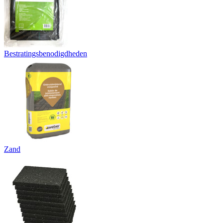
Bestratingsbenodigdheden
Zand