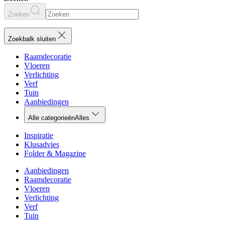
Zoeken
Zoekbalk sluiten
Raamdecoratie
Vloeren
Verlichting
Verf
Tuin
Aanbiedingen
Alle categorieën
Alles
Inspiratie
Klusadvies
Folder & Magazine
Aanbiedingen
Raamdecoratie
Vloeren
Verlichting
Verf
Tuin