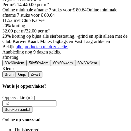
Per
m²
:
14.4
40.00
per
m²
Online minimale afname
7
stuks voor
€ 80.64
Online minimale
afname
7
stuks voor
€ 80.64
11.52
met Club Karwei
20% korting
32.00
per
m²
32.00
per
m²
20% korting op bijna alle sierbestrating, -grind en split alleen met de
Club Karwei Kaart, M.u.v. bigbags en Vast Laag-artikelen
Bekijk
alle producten uit deze actie.
Aanbieding nog
9
dagen geldig
afmeting
:
30x60x4cm
50x50x4cm
60x60x4cm
60x60x6cm
Kleur
:
Bruin
Grijs
Zwart
Wat is je oppervlakte?
Oppervlakte (m2)
Bereken aantal
Online
op voorraad
Thuisbezorgd