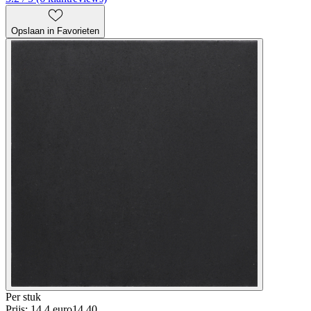
Opslaan in Favorieten
Per
stuk
Prijs: 14.4 euro
14
.
40