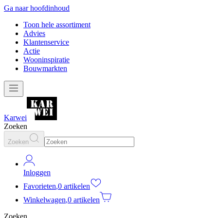
Ga naar hoofdinhoud
Toon hele assortiment
Advies
Klantenservice
Actie
Wooninspiratie
Bouwmarkten
Karwei
Zoeken
Zoeken
Inloggen
Favorieten
,
0 artikelen
Winkelwagen
,
0 artikelen
Zoeken