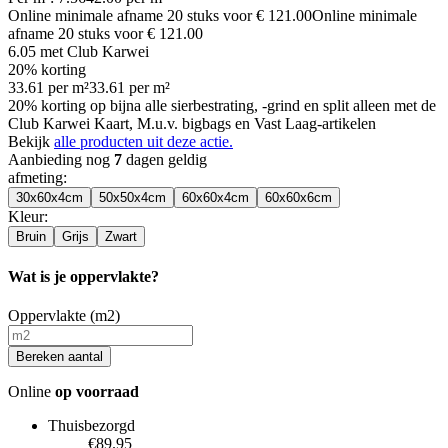
Online minimale afname
20
stuks voor
€ 121.00
Online minimale
afname
20
stuks voor
€ 121.00
6.05
met Club Karwei
20% korting
33.61
per
m²
33.61
per
m²
20% korting op bijna alle sierbestrating, -grind en split alleen met de
Club Karwei Kaart, M.u.v. bigbags en Vast Laag-artikelen
Bekijk
alle producten uit deze actie.
Aanbieding nog
7
dagen geldig
afmeting
:
30x60x4cm
50x50x4cm
60x60x4cm
60x60x6cm
Kleur
:
Bruin
Grijs
Zwart
Wat is je oppervlakte?
Oppervlakte (m2)
Bereken aantal
Online
op voorraad
Thuisbezorgd
€89.95