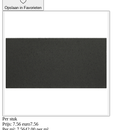
Opslaan in Favorieten
Per
stuk
Prijs: 7.56 euro
7
.
56
Per
m²
:
7.56
42.00
per
m²