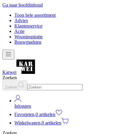
Ga naar hoofdinhoud
Toon hele assortiment
Advies
Klantenservice
Actie
Wooninspiratie
Bouwmarkten
Karwei
Zoeken
Zoeken
Inloggen
Favorieten
,
0 artikelen
Winkelwagen
,
0 artikelen
Zoeken