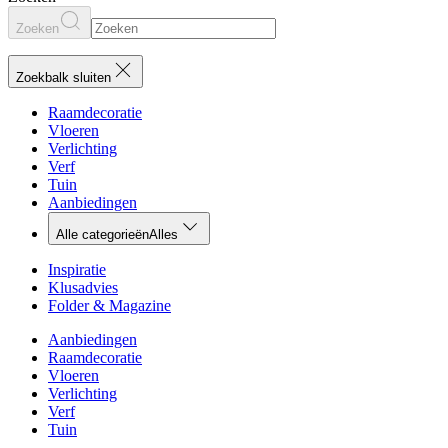
Zoeken
Zoekbalk sluiten
Raamdecoratie
Vloeren
Verlichting
Verf
Tuin
Aanbiedingen
Alle categorieën
Alles
Inspiratie
Klusadvies
Folder & Magazine
Aanbiedingen
Raamdecoratie
Vloeren
Verlichting
Verf
Tuin