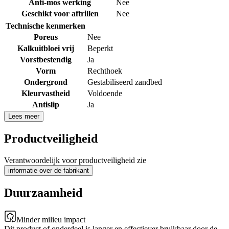
Anti-mos werking
Nee
Geschikt voor aftrillen
Nee
Technische kenmerken
Poreus
Nee
Kalkuitbloei vrij
Beperkt
Vorstbestendig
Ja
Vorm
Rechthoek
Ondergrond
Gestabiliseerd zandbed
Kleurvastheid
Voldoende
Antislip
Ja
Lees meer
Productveiligheid
Verantwoordelijk voor productveiligheid zie
informatie over de fabrikant
Duurzaamheid
Minder milieu impact
Dit product of onderdeel is langer en effectiever bruikbaar door de