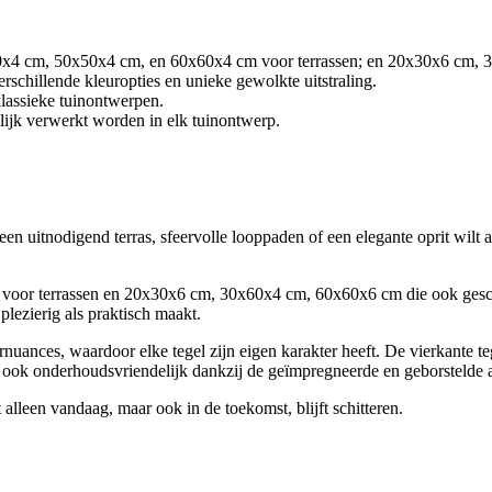
x80x4 cm, 50x50x4 cm, en 60x60x4 cm voor terrassen; en 20x30x6 cm, 
rschillende kleuropties en unieke gewolkte uitstraling.
klassieke tuinontwerpen.
jk verwerkt worden in elk tuinontwerp.
een uitnodigend terras, sfeervolle looppaden of een elegante oprit wilt
voor terrassen en 20x30x6 cm, 30x60x4 cm, 60x60x6 cm die ook geschi
lezierig als praktisch maakt.
rnuances, waardoor elke tegel zijn eigen karakter heeft. De vierkante te
r ook onderhoudsvriendelijk dankzij de geïmpregneerde en geborstelde 
alleen vandaag, maar ook in de toekomst, blijft schitteren.