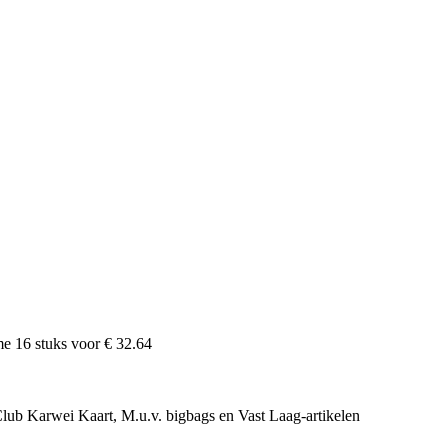
ame
16
stuks voor
€ 32.64
e Club Karwei Kaart, M.u.v. bigbags en Vast Laag-artikelen