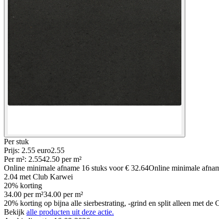
Per
stuk
Prijs: 2.55 euro
2
.
55
Per
m²
:
2.55
42.50
per
m²
Online minimale afname
16
stuks voor
€ 32.64
Online minimale afn
2.04
met Club Karwei
20% korting
34.00
per
m²
34.00
per
m²
20% korting op bijna alle sierbestrating, -grind en split alleen met d
Bekijk
alle producten uit deze actie.