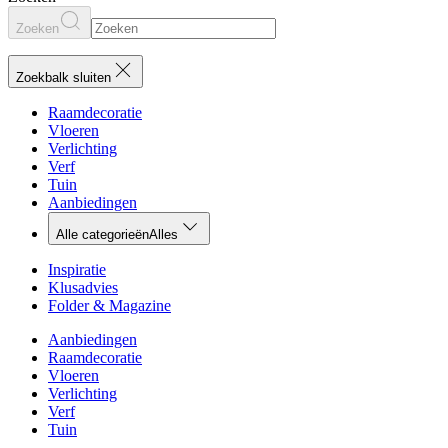
Zoeken
Zoekbalk sluiten
Raamdecoratie
Vloeren
Verlichting
Verf
Tuin
Aanbiedingen
Alle categorieën
Alles
Inspiratie
Klusadvies
Folder & Magazine
Aanbiedingen
Raamdecoratie
Vloeren
Verlichting
Verf
Tuin