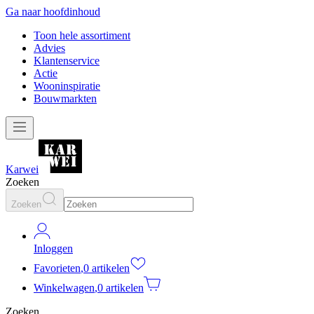
Ga naar hoofdinhoud
Toon hele assortiment
Advies
Klantenservice
Actie
Wooninspiratie
Bouwmarkten
Karwei
Zoeken
Zoeken
Inloggen
Favorieten
,
0 artikelen
Winkelwagen
,
0 artikelen
Zoeken