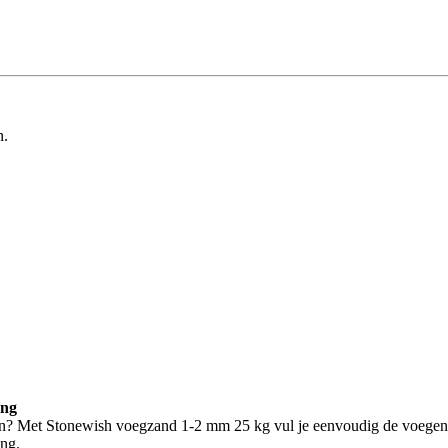
n.
ing
t liggen? Met Stonewish voegzand 1-2 mm 25 kg vul je eenvoudig de voegen
ing.