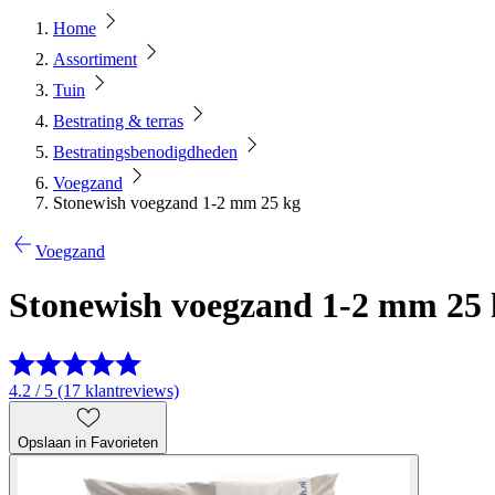
Home
Assortiment
Tuin
Bestrating & terras
Bestratingsbenodigdheden
Voegzand
Stonewish voegzand 1-2 mm 25 kg
Voegzand
Stonewish voegzand 1-2 mm 25 
4.2 / 5 (17 klantreviews)
Opslaan in Favorieten