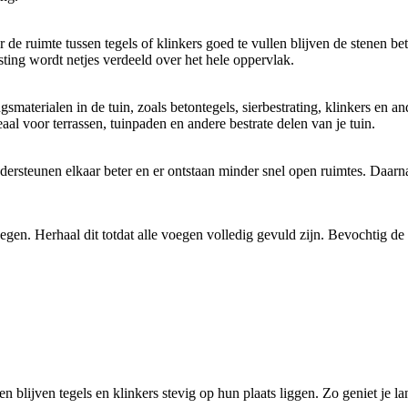
oor de ruimte tussen tegels of klinkers goed te vullen blijven de stenen
ting wordt netjes verdeeld over het hele oppervlak.
terialen in de tuin, zoals betontegels, sierbestrating, klinkers en ander
al voor terrassen, tuinpaden en andere bestrate delen van je tuin.
rsteunen elkaar beter en er ontstaan minder snel open ruimtes. Daarnaa
gen. Herhaal dit totdat alle voegen volledig gevuld zijn. Bevochtig de b
blijven tegels en klinkers stevig op hun plaats liggen. Zo geniet je lan