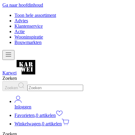
Ga naar hoofdinhoud
Toon hele assortiment
Advies
Klantenservice
Actie
Wooninspiratie
Bouwmarkten
Karwei
Zoeken
Zoeken
Inloggen
Favorieten
,
0 artikelen
Winkelwagen
,
0 artikelen
Zoeken