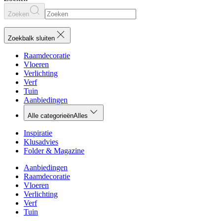
Zoeken
Zoekbalk sluiten
Raamdecoratie
Vloeren
Verlichting
Verf
Tuin
Aanbiedingen
Alle categorieën
Alles
Inspiratie
Klusadvies
Folder & Magazine
Aanbiedingen
Raamdecoratie
Vloeren
Verlichting
Verf
Tuin