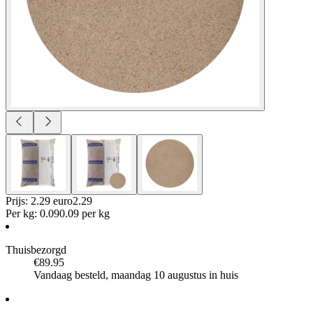
Prijs: 2.29 euro
2
.
29
Per
kg
:
0.09
0.09
per
kg
Thuisbezorgd
€89.95
Vandaag besteld, maandag 10 augustus in huis