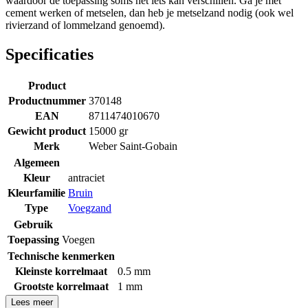
waardoor de toepassing soms net iets kan verschillen. Ga je met
cement werken of metselen, dan heb je metselzand nodig (ook wel
rivierzand of lommelzand genoemd).
Specificaties
Product
Productnummer
370148
EAN
8711474010670
Gewicht product
15000 gr
Merk
Weber Saint-Gobain
Algemeen
Kleur
antraciet
Kleurfamilie
Bruin
Type
Voegzand
Gebruik
Toepassing
Voegen
Technische kenmerken
Kleinste korrelmaat
0.5 mm
Grootste korrelmaat
1 mm
Lees meer