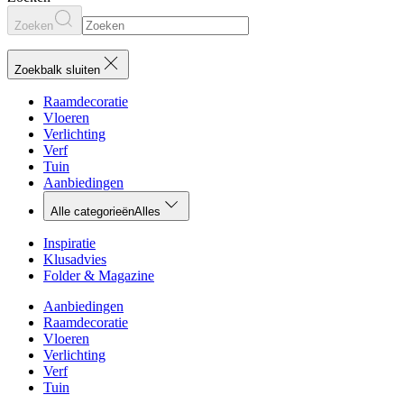
Zoeken
Zoekbalk sluiten
Raamdecoratie
Vloeren
Verlichting
Verf
Tuin
Aanbiedingen
Alle categorieën
Alles
Inspiratie
Klusadvies
Folder & Magazine
Aanbiedingen
Raamdecoratie
Vloeren
Verlichting
Verf
Tuin