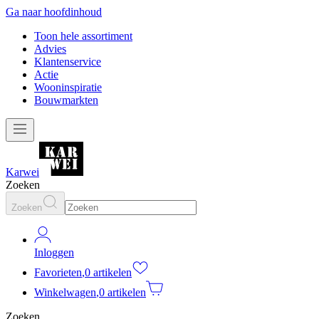
Ga naar hoofdinhoud
Toon hele assortiment
Advies
Klantenservice
Actie
Wooninspiratie
Bouwmarkten
Karwei
Zoeken
Zoeken
Inloggen
Favorieten
,
0 artikelen
Winkelwagen
,
0 artikelen
Zoeken