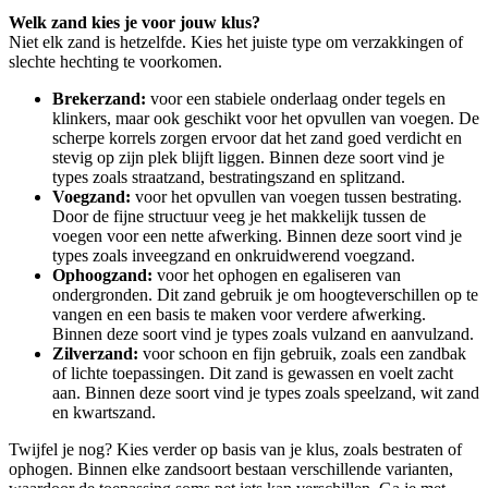
Welk zand kies je voor jouw klus?
Niet elk zand is hetzelfde. Kies het juiste type om verzakkingen of
slechte hechting te voorkomen.
Brekerzand:
voor een stabiele onderlaag onder tegels en
klinkers, maar ook geschikt voor het opvullen van voegen. De
scherpe korrels zorgen ervoor dat het zand goed verdicht en
stevig op zijn plek blijft liggen. Binnen deze soort vind je
types zoals straatzand, bestratingszand en splitzand.
Voegzand:
voor het opvullen van voegen tussen bestrating.
Door de fijne structuur veeg je het makkelijk tussen de
voegen voor een nette afwerking. Binnen deze soort vind je
types zoals inveegzand en onkruidwerend voegzand.
Ophoogzand:
voor het ophogen en egaliseren van
ondergronden. Dit zand gebruik je om hoogteverschillen op te
vangen en een basis te maken voor verdere afwerking.
Binnen deze soort vind je types zoals vulzand en aanvulzand.
Zilverzand:
voor schoon en fijn gebruik, zoals een zandbak
of lichte toepassingen. Dit zand is gewassen en voelt zacht
aan. Binnen deze soort vind je types zoals speelzand, wit zand
en kwartszand.
Twijfel je nog? Kies verder op basis van je klus, zoals bestraten of
ophogen. Binnen elke zandsoort bestaan verschillende varianten,