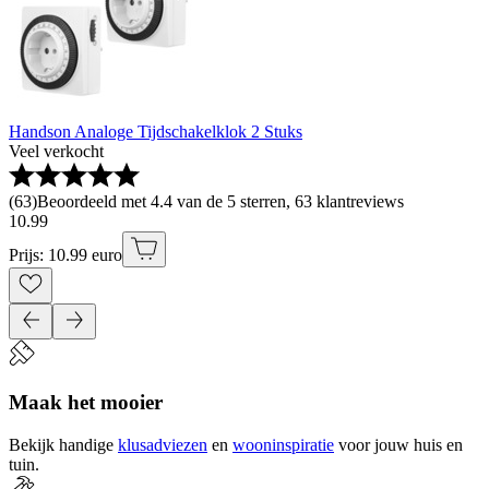
Handson Analoge Tijdschakelklok 2 Stuks
Veel verkocht
(
63
)
Beoordeeld met 4.4 van de 5 sterren, 63 klantreviews
10
.
99
Prijs: 10.99 euro
Maak het mooier
Bekijk handige
klusadviezen
en
wooninspiratie
voor jouw huis en
tuin.