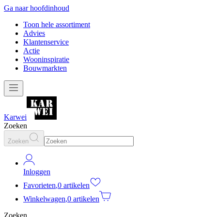
Ga naar hoofdinhoud
Toon hele assortiment
Advies
Klantenservice
Actie
Wooninspiratie
Bouwmarkten
Karwei
Zoeken
Zoeken
Inloggen
Favorieten
,
0 artikelen
Winkelwagen
,
0 artikelen
Zoeken