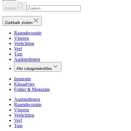
Zoeken
Zoekbalk sluiten
Raamdecoratie
Vloeren
Verlichting
Verf
Tuin
Aanbiedingen
Alle categorieën
Alles
Inspiratie
Klusadvies
Folder & Magazine
Aanbiedingen
Raamdecoratie
Vloeren
Verlichting
Verf
Tuin