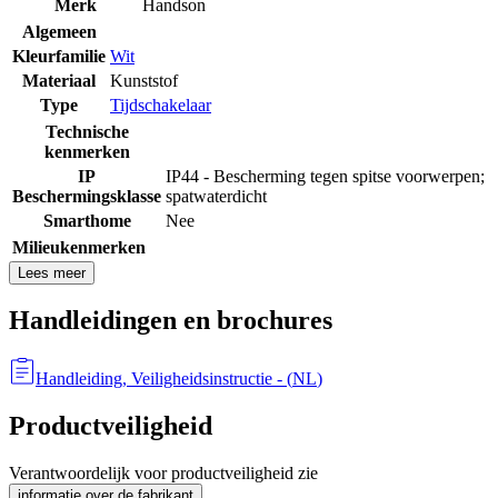
Merk
Handson
Algemeen
Kleurfamilie
Wit
Materiaal
Kunststof
Type
Tijdschakelaar
Technische
kenmerken
IP
IP44 - Bescherming tegen spitse voorwerpen;
Beschermingsklasse
spatwaterdicht
Smarthome
Nee
Milieukenmerken
Lees meer
Handleidingen en brochures
Handleiding, Veiligheidsinstructie
- (
NL
)
Productveiligheid
Verantwoordelijk voor productveiligheid zie
informatie over de fabrikant