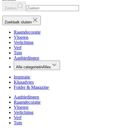
Zoeken
Zoekbalk sluiten
Raamdecoratie
Vloeren
Verlichting
Verf
Tuin
Aanbiedingen
Alle categorieën
Alles
Inspiratie
Klusadvies
Folder & Magazine
Aanbiedingen
Raamdecoratie
Vloeren
Verlichting
Verf
Tuin