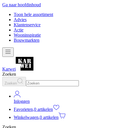
Ga naar hoofdinhoud
Toon hele assortiment
Advies
Klantenservice
Actie
Wooninspiratie
Bouwmarkten
Karwei
Zoeken
Zoeken
Inloggen
Favorieten
,
0 artikelen
Winkelwagen
,
0 artikelen
Zoeken