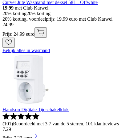
Curver Jute Wasmand met deksel 58L - Offwhite
19.99
met Club Karwei
20% korting
20% korting
20% korting, voordeelprijs: 19.99 euro met Club Karwei
24
.
99
Prijs: 24.99 euro
Bekijk alles in wasmand
Handson Digitale Tijdschakelklok
(
101
)
Beoordeeld met 3.7 van de 5 sterren, 101 klantreviews
7
.
29
Prijs: 7.29 euro