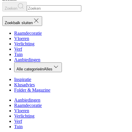
Zoeken
Zoekbalk sluiten
Raamdecoratie
Vloeren
Verlichting
Verf
Tuin
Aanbiedingen
Alle categorieën
Alles
Inspiratie
Klusadvies
Folder & Magazine
Aanbiedingen
Raamdecoratie
Vloeren
Verlichting
Verf
Tuin