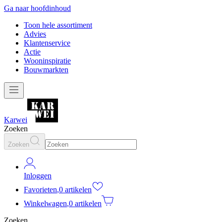
Ga naar hoofdinhoud
Toon hele assortiment
Advies
Klantenservice
Actie
Wooninspiratie
Bouwmarkten
Karwei
Zoeken
Zoeken
Inloggen
Favorieten
,
0 artikelen
Winkelwagen
,
0 artikelen
Zoeken