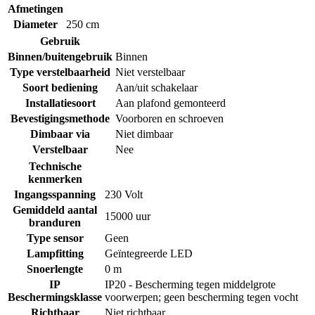
Afmetingen
Diameter
250 cm
Gebruik
Binnen/buitengebruik
Binnen
Type verstelbaarheid
Niet verstelbaar
Soort bediening
Aan/uit schakelaar
Installatiesoort
Aan plafond gemonteerd
Bevestigingsmethode
Voorboren en schroeven
Dimbaar via
Niet dimbaar
Verstelbaar
Nee
Technische
kenmerken
Ingangsspanning
230 Volt
Gemiddeld aantal
15000 uur
branduren
Type sensor
Geen
Lampfitting
Geïntegreerde LED
Snoerlengte
0 m
IP
IP20 - Bescherming tegen middelgrote
Beschermingsklasse
voorwerpen; geen bescherming tegen vocht
Richtbaar
Niet richtbaar