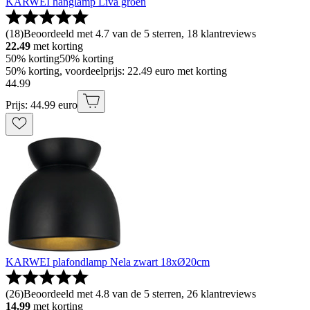
KARWEI hanglamp Liva groen
(
18
)
Beoordeeld met 4.7 van de 5 sterren, 18 klantreviews
22.49
met korting
50% korting
50% korting
50% korting, voordeelprijs: 22.49 euro met korting
44
.
99
Prijs: 44.99 euro
KARWEI plafondlamp Nela zwart 18xØ20cm
(
26
)
Beoordeeld met 4.8 van de 5 sterren, 26 klantreviews
14.99
met korting