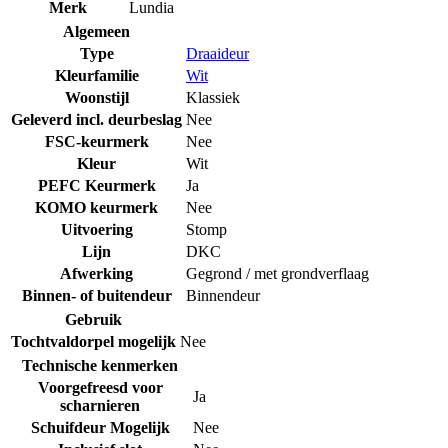
Merk
Lundia
Algemeen
Type
Draaideur
Kleurfamilie
Wit
Woonstijl
Klassiek
Geleverd incl. deurbeslag
Nee
FSC-keurmerk
Nee
Kleur
Wit
PEFC Keurmerk
Ja
KOMO keurmerk
Nee
Uitvoering
Stomp
Lijn
DKC
Afwerking
Gegrond / met grondverflaag
Binnen- of buitendeur
Binnendeur
Gebruik
Tochtvaldorpel mogelijk
Nee
Technische kenmerken
Voorgefreesd voor
Ja
scharnieren
Schuifdeur Mogelijk
Nee