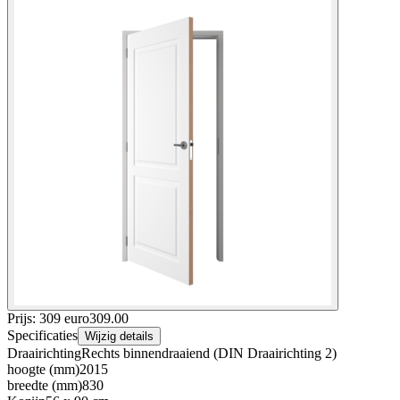
Prijs: 309 euro
309
.
00
Specificaties
Wijzig details
Draairichting
Rechts binnendraaiend (DIN Draairichting 2)
hoogte (mm)
2015
breedte (mm)
830