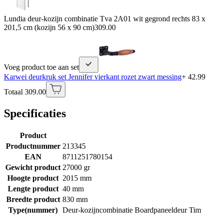
Lundia deur-kozijn combinatie Tva 2A01 wit gegrond rechts 83 x
201,5 cm (kozijn 56 x 90 cm)
309.00
Voeg product toe aan set
Karwei deurkruk set Jennifer vierkant rozet zwart messing
+ 42.99
Totaal 309.00
Specificaties
Product
Productnummer
213345
EAN
8711251780154
Gewicht product
27000 gr
Hoogte product
2015 mm
Lengte product
40 mm
Breedte product
830 mm
Type(nummer)
Deur-kozijncombinatie Boardpaneeldeur Tim