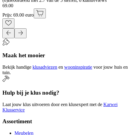
(
6
)
Beoordeeld met 2.7 van de 5 sterren, 6 klantreviews
69
.
00
Prijs: 69.00 euro
Maak het mooier
Bekijk handige
klusadviezen
en
wooninspiratie
voor jouw huis en
tuin.
Hulp bij je klus nodig?
Laat jouw klus uitvoeren door een klusexpert met de
Karwei
Klusservice
Assortiment
Meubelen