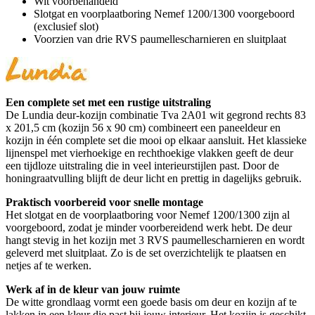
Wit voorbehandeld
Slotgat en voorplaatboring Nemef 1200/1300 voorgeboord
(exclusief slot)
Voorzien van drie RVS paumellescharnieren en sluitplaat
Een complete set met een rustige uitstraling
De Lundia deur-kozijn combinatie Tva 2A01 wit gegrond rechts 83
x 201,5 cm (kozijn 56 x 90 cm) combineert een paneeldeur en
kozijn in één complete set die mooi op elkaar aansluit. Het klassieke
lijnenspel met vierhoekige en rechthoekige vlakken geeft de deur
een tijdloze uitstraling die in veel interieurstijlen past. Door de
honingraatvulling blijft de deur licht en prettig in dagelijks gebruik.
Praktisch voorbereid voor snelle montage
Het slotgat en de voorplaatboring voor Nemef 1200/1300 zijn al
voorgeboord, zodat je minder voorbereidend werk hebt. De deur
hangt stevig in het kozijn met 3 RVS paumellescharnieren en wordt
geleverd met sluitplaat. Zo is de set overzichtelijk te plaatsen en
netjes af te werken.
Werk af in de kleur van jouw ruimte
De witte grondlaag vormt een goede basis om deur en kozijn af te
lakken in een kleur die past bij jouw interieur. Het kozijn is geschikt