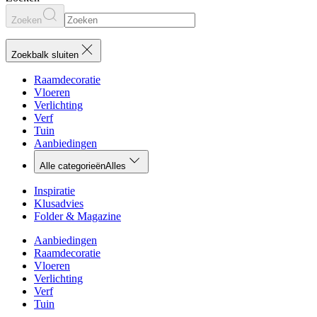
Zoeken
Zoekbalk sluiten
Raamdecoratie
Vloeren
Verlichting
Verf
Tuin
Aanbiedingen
Alle categorieën
Alles
Inspiratie
Klusadvies
Folder & Magazine
Aanbiedingen
Raamdecoratie
Vloeren
Verlichting
Verf
Tuin