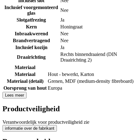
Inclusief slot
Nee
Inclusief voorgemonteerd
Nee
glas
Slotgatfrezing
Ja
Kern
Honingraat
Inbraakwerend
Nee
Brandvertragend
Nee
Inclusief kozijn
Ja
Rechts binnendraaiend (DIN
Draairichting
Draairichting 2)
Materiaal
Materiaal
Hout - bewerkt
,
Karton
Materiaal (detail)
Grenen
,
MDF (medium-density fibreboard)
Oorsprong van hout
Europa
Lees meer
Productveiligheid
Verantwoordelijk voor productveiligheid zie
informatie over de fabrikant