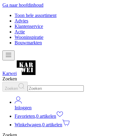
Ga naar hoofdinhoud
Toon hele assortiment
Advies
Klantenservice
Actie
Wooninspiratie
Bouwmarkten
Karwei
Zoeken
Zoeken
Inloggen
Favorieten
,
0 artikelen
Winkelwagen
,
0 artikelen
Zoeken