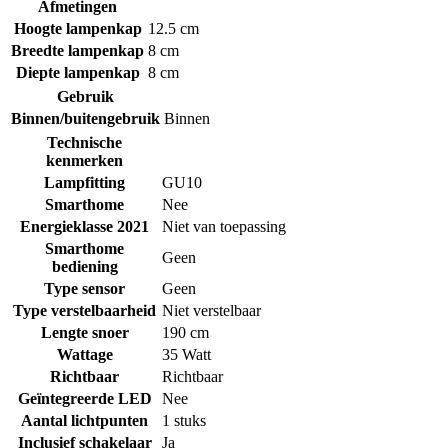
Afmetingen
Hoogte lampenkap
12.5 cm
Breedte lampenkap
8 cm
Diepte lampenkap
8 cm
Gebruik
Binnen/buitengebruik
Binnen
Technische
kenmerken
Lampfitting
GU10
Smarthome
Nee
Energieklasse 2021
Niet van toepassing
Smarthome
Geen
bediening
Type sensor
Geen
Type verstelbaarheid
Niet verstelbaar
Lengte snoer
190 cm
Wattage
35 Watt
Richtbaar
Richtbaar
Geïntegreerde LED
Nee
Aantal lichtpunten
1 stuks
Inclusief schakelaar
Ja