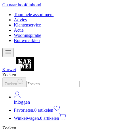
Ga naar hoofdinhoud
Toon hele assortiment
Advies
Klantenservice
Actie
Wooninspiratie
Bouwmarkten
Karwei
Zoeken
Zoeken
Inloggen
Favorieten
,
0 artikelen
Winkelwagen
,
0 artikelen
Zoeken