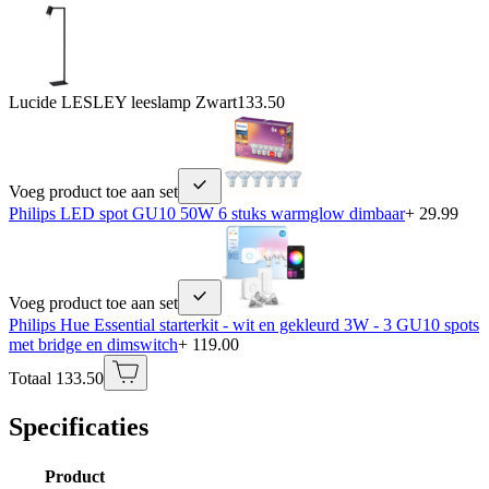
Lucide LESLEY leeslamp Zwart
133.50
Voeg product toe aan set
Philips LED spot GU10 50W 6 stuks warmglow dimbaar
+ 29.99
Voeg product toe aan set
Philips Hue Essential starterkit - wit en gekleurd 3W - 3 GU10 spots
met bridge en dimswitch
+ 119.00
Totaal 133.50
Specificaties
Product