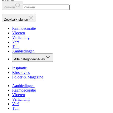
Zoeken
Zoekbalk sluiten
Raamdecoratie
Vloeren
Verlichting
Verf
Tuin
Aanbiedingen
Alle categorieën
Alles
Inspiratie
Klusadvies
Folder & Magazine
Aanbiedingen
Raamdecoratie
Vloeren
Verlichting
Verf
Tuin