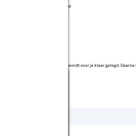
st staan. Bij Karwei kan je filteren op
ende bouwmarkten bekijken.
ad. Je betaalt online en het product wordt voor je klaar gelegd. Daarna
Sluiten