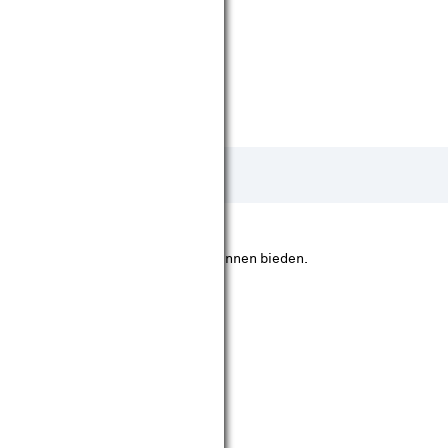
 specifieke richting meer licht te kunnen bieden.