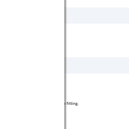
e kun je de juiste fitting kiezen.
gen door LED lampen met dezelfde fitting.