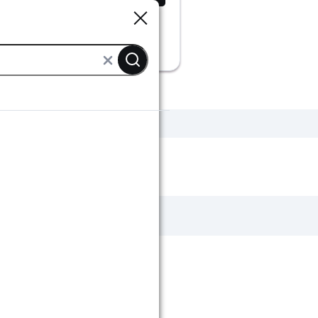
Sluiten
Sluiten
oerlampen zwart