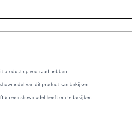
Sluiten
 zwart
Home
Assortiment
Verlichting
Vloerlampen
Vl
Je gekozen filters:
aan je winkelwagen
Kleurfamilie
Zwart
it product op voorraad hebben.
 showmodel van dit product kan bekijken
n je winkelwagen:
Kleurfamilie
ft én een showmodel heeft om te bekijken
Zwart
Zwart
(35)
Koper
(5)
Grijs
(3)
misgegaan...