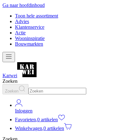
Ga naar hoofdinhoud
Toon hele assortiment
Advies
Klantenservice
Actie
Wooninspiratie
Bouwmarkten
Karwei
Zoeken
Zoeken
Inloggen
Favorieten
,
0 artikelen
Winkelwagen
,
0 artikelen
Zoeken