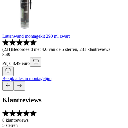
Lattenwand montagekit 290 ml zwart
(
231
)
Beoordeeld met 4.6 van de 5 sterren, 231 klantreviews
8
.
49
Prijs: 8.49 euro
Bekijk alles in montagelijm
Klantreviews
8 klantreviews
5 sterren