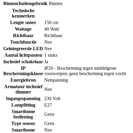
Binnen/buitengebruik
Binnen
Technische
kenmerken
Lengte snoer
150 cm
Wattage
40 Watt
Richtbaar
Richtbaar
Touchfunctie
Nee
Geïntegreerde LED
Nee
Aantal lichtpunten
1 stuks
Inclusief schakelaar
Ja
IP
IP20 - Bescherming tegen middelgrote
Beschermingsklasse
voorwerpen; geen bescherming tegen vocht
Energiebron
Netspanning
Armatuur inclusief
Nee
dimmer
Ingangsspanning
230 Volt
Lampfitting
E27
Smarthome
Geen
bediening
Type sensor
Geen
Smarthome
Nee