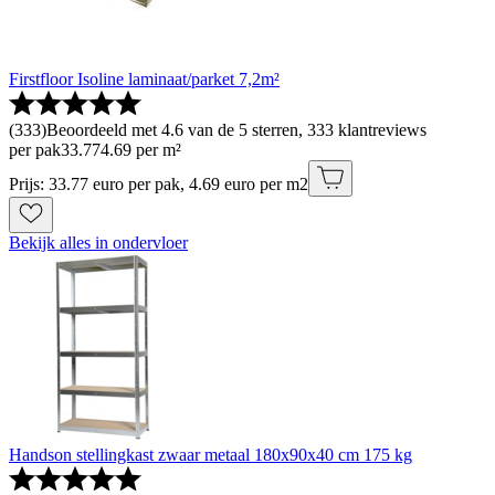
Firstfloor Isoline laminaat/parket 7,2m²
(
333
)
Beoordeeld met 4.6 van de 5 sterren, 333 klantreviews
per pak
33
.
77
4.69 per m²
Prijs: 33.77 euro per pak, 4.69 euro per m2
Bekijk alles in ondervloer
Handson stellingkast zwaar metaal 180x90x40 cm 175 kg