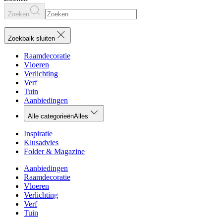
Zoeken
Zoekbalk sluiten
Raamdecoratie
Vloeren
Verlichting
Verf
Tuin
Aanbiedingen
Alle categorieën
Alles
Inspiratie
Klusadvies
Folder & Magazine
Aanbiedingen
Raamdecoratie
Vloeren
Verlichting
Verf
Tuin