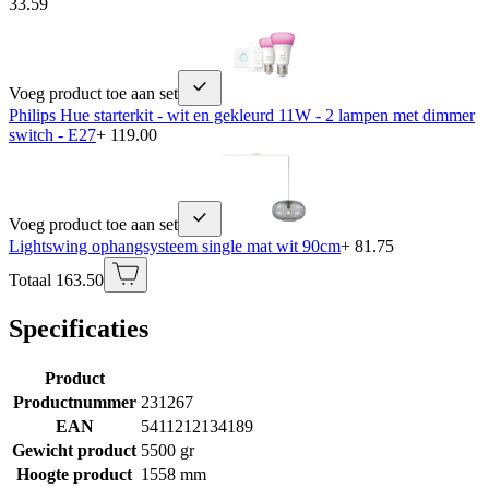
33.59
Voeg product toe aan set
Philips Hue starterkit - wit en gekleurd 11W - 2 lampen met dimmer
switch - E27
+ 119.00
Voeg product toe aan set
Lightswing ophangsysteem single mat wit 90cm
+ 81.75
Totaal 163.50
Specificaties
Product
Productnummer
231267
EAN
5411212134189
Gewicht product
5500 gr
Hoogte product
1558 mm