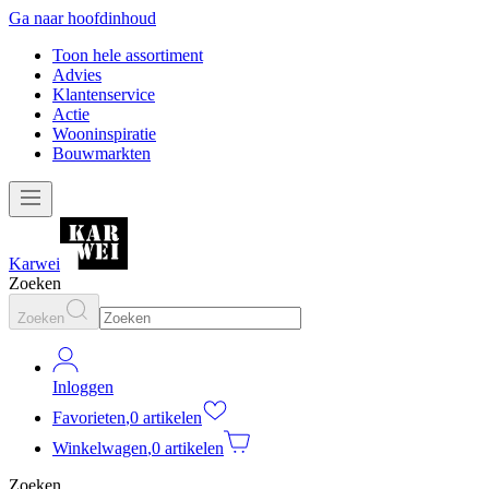
Ga naar hoofdinhoud
Toon hele assortiment
Advies
Klantenservice
Actie
Wooninspiratie
Bouwmarkten
Karwei
Zoeken
Zoeken
Inloggen
Favorieten
,
0 artikelen
Winkelwagen
,
0 artikelen
Zoeken