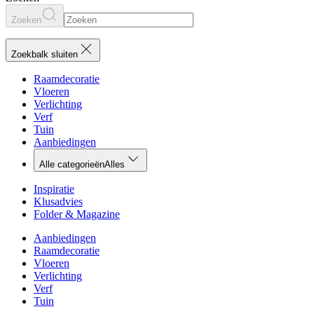
Zoeken
Zoekbalk sluiten
Raamdecoratie
Vloeren
Verlichting
Verf
Tuin
Aanbiedingen
Alle categorieën
Alles
Inspiratie
Klusadvies
Folder & Magazine
Aanbiedingen
Raamdecoratie
Vloeren
Verlichting
Verf
Tuin