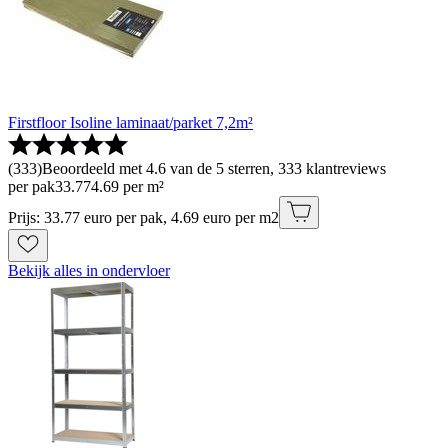
Firstfloor Isoline laminaat/parket 7,2m²
(
333
)
Beoordeeld met 4.6 van de 5 sterren, 333 klantreviews
per pak
33
.
77
4.69 per m²
Prijs: 33.77 euro per pak, 4.69 euro per m2
Bekijk alles in ondervloer