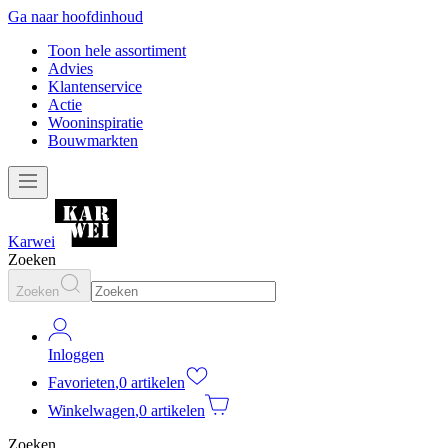
Ga naar hoofdinhoud
Toon hele assortiment
Advies
Klantenservice
Actie
Wooninspiratie
Bouwmarkten
Karwei
Zoeken
Zoeken
Inloggen
Favorieten
,
0 artikelen
Winkelwagen
,
0 artikelen
Zoeken