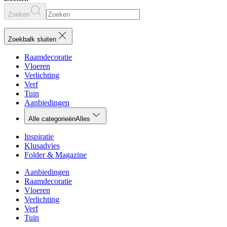
Zoeken
Zoekbalk sluiten
Raamdecoratie
Vloeren
Verlichting
Verf
Tuin
Aanbiedingen
Alle categorieën
Alles
Inspiratie
Klusadvies
Folder & Magazine
Aanbiedingen
Raamdecoratie
Vloeren
Verlichting
Verf
Tuin