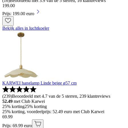
(
16
)
Beoordeeld met 3.9 van de 5 sterren, 16 klantreviews
199
.
00
Prijs: 199.00 euro
Bekijk alles in luchtkoeler
KARWEI hanglamp Linde beige ø57 cm
(
239
)
Beoordeeld met 4.7 van de 5 sterren, 239 klantreviews
52.49
met Club Karwei
25% korting
25% korting
25% korting, voordeelprijs: 52.49 euro met Club Karwei
69
.
99
Prijs: 69.99 euro