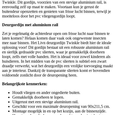
Twinkle. Dit gordijn, voorzien van een stevige aluminium rail, is
eenvoudig zelf op maat te maken. Voortaan kun je gerust de
buitendeur openzetten en genieten van frisse lucht binnen, terwijl je
moeiteloos door het pvc vliegengordijn loopt.
Deurgordijn met aluminium rail
Zet je regelmatig de achterdeur open om frisse lucht naar binnen te
laten komen? Helaas komen daar vaak ook ongewenste insecten
mee naar binnen. Het Livn deurgordijn Twinkle biedt hier de ideale
oplossing voor! Dit gordijn bestaat uit een robuuste aluminium rail
en sierlijk gedraaide pvc slierten, waar je gemakkelijk doorheen
loopt, zelfs met volle handen. Het is ideaal voor zowel kinderen als
huisdieren. In het midden van de pvc slierten is subtiel een zwart
draadje verwerkt, wat het deurgordijn een vrolijke toevoeging maakt
aan je interieur. Dankzij de transparante slierten komt er bovendien
voldoende zonlicht door de deuropening heen.
Belangrijkste kenmerken:
Houdt vliegen en ander ongedierte buiten.
Gemakkelijk doorheen te lopen.
Uitgerust met een stevige aluminium rail.
Geschikt voor een maximale deuropening van 90x211,5 cm.
Montage mogelijk in en op het kozijn, aan de binnenzijde.