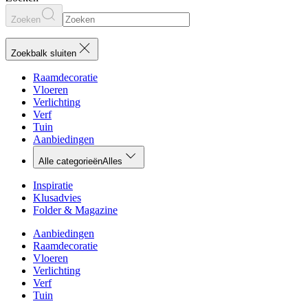
Zoeken
Zoekbalk sluiten
Raamdecoratie
Vloeren
Verlichting
Verf
Tuin
Aanbiedingen
Alle categorieën
Alles
Inspiratie
Klusadvies
Folder & Magazine
Aanbiedingen
Raamdecoratie
Vloeren
Verlichting
Verf
Tuin