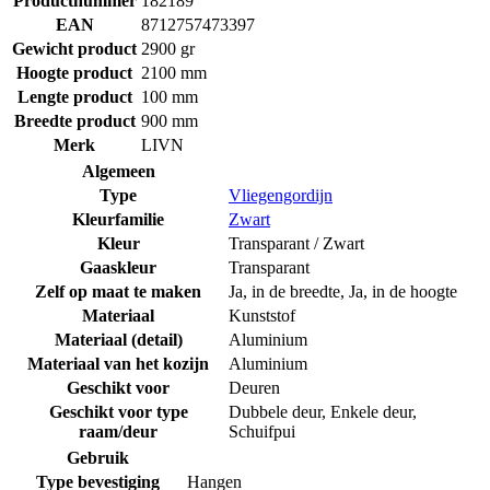
Productnummer
182189
EAN
8712757473397
Gewicht product
2900 gr
Hoogte product
2100 mm
Lengte product
100 mm
Breedte product
900 mm
Merk
LIVN
Algemeen
Type
Vliegengordijn
Kleurfamilie
Zwart
Kleur
Transparant / Zwart
Gaaskleur
Transparant
Zelf op maat te maken
Ja, in de breedte
,
Ja, in de hoogte
Materiaal
Kunststof
Materiaal (detail)
Aluminium
Materiaal van het kozijn
Aluminium
Geschikt voor
Deuren
Geschikt voor type
Dubbele deur
,
Enkele deur
,
raam/deur
Schuifpui
Gebruik
Type bevestiging
Hangen