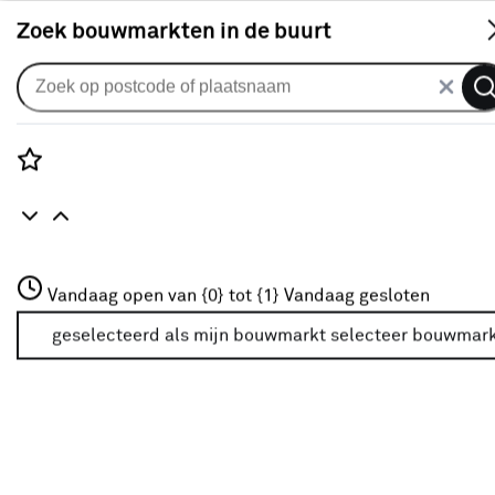
S
Zoek bouwmarkten in de buurt
Behang patroon
Populaire filters
Rozenstraat 3
Vandaag open van {0} tot {1}
Vandaag gesloten
3772JH Amersfoort
Beige
(10)
+31 01234567
geselecteerd als mijn bouwmarkt
selecteer bouwmar
Meer over deze bouwmarkt
Groen
(7)
Wit
(14)
Roze
(4)