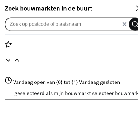
S
Zoek bouwmarkten in de buurt
Behang patroon
Populaire filters
Rozenstraat 3
Vandaag open van {0} tot {1}
Vandaag gesloten
3772JH Amersfoort
Beige
(10)
+31 01234567
geselecteerd als mijn bouwmarkt
selecteer bouwmar
Meer over deze bouwmarkt
Groen
(7)
Wit
(14)
Roze
(4)