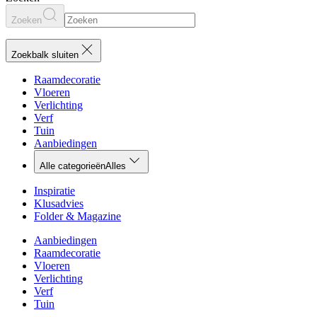
Zoeken
Zoekbalk sluiten
Raamdecoratie
Vloeren
Verlichting
Verf
Tuin
Aanbiedingen
Alle categorieën
Alles
Inspiratie
Klusadvies
Folder & Magazine
Aanbiedingen
Raamdecoratie
Vloeren
Verlichting
Verf
Tuin