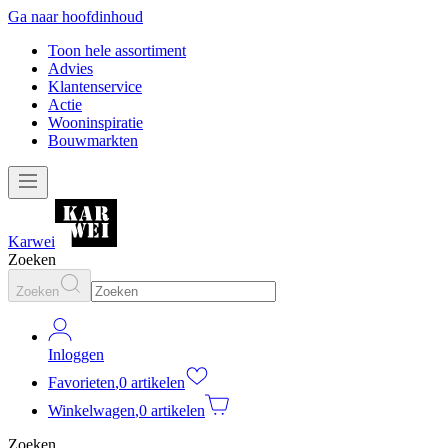
Ga naar hoofdinhoud
Toon hele assortiment
Advies
Klantenservice
Actie
Wooninspiratie
Bouwmarkten
Karwei
Zoeken
Zoeken
Inloggen
Favorieten
,
0 artikelen
Winkelwagen
,
0 artikelen
Zoeken